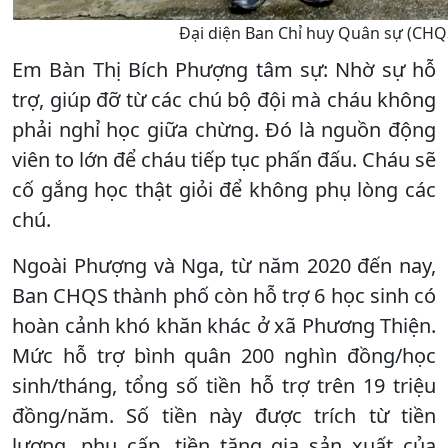
Đại diện Ban Chỉ huy Quân sự (CHQ
Em Bàn Thị Bích Phượng tâm sự: Nhờ sự hỗ
trợ, giúp đỡ từ các chú bộ đội mà cháu không
phải nghỉ học giữa chừng. Ðó là nguồn động
viên to lớn để cháu tiếp tục phấn đấu. Cháu sẽ
cố gắng học thật giỏi để không phụ lòng các
chú.
Ngoài Phượng và Nga, từ năm 2020 đến nay,
Ban CHQS thành phố còn hỗ trợ 6 học sinh có
hoàn cảnh khó khăn khác ở xã Phương Thiện.
Mức hỗ trợ bình quân 200 nghìn đồng/học
sinh/tháng, tổng số tiền hỗ trợ trên 19 triệu
đồng/năm. Số tiền này được trích từ tiền
lương, phụ cấp, tiền tăng gia sản xuất của