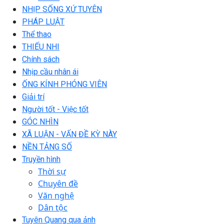
NHỊP SỐNG XỨ TUYÊN
PHÁP LUẬT
Thể thao
THIẾU NHI
Chính sách
Nhịp cầu nhân ái
ỐNG KÍNH PHÓNG VIÊN
Giải trí
Người tốt - Việc tốt
GÓC NHÌN
XÃ LUẬN - VẤN ĐỀ KỲ NÀY
NỀN TẢNG SỐ
Truyền hình
Thời sự
Chuyên đề
Văn nghệ
Dân tộc
Tuyên Quang qua ảnh