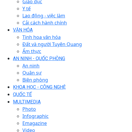
Giáo dục
Y tế
Lao động - việc làm
Cải cách hành chính
VĂN HÓA
Tinh hoa văn hóa
Đất và người Tuyên Quang
Ẩm thực
AN NINH - QUỐC PHÒNG
An ninh
Quân sự
Biên phòng
KHOA HỌC - CÔNG NGHỆ
QUỐC TẾ
MULTIMEDIA
Photo
Infographic
Emagazine
Video