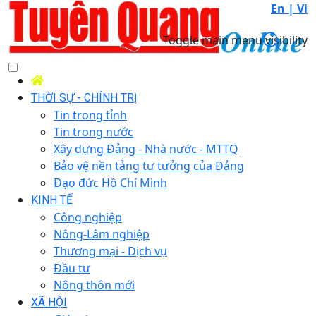
En |
Vi
Toggle main menu visibility
THỜI SỰ - CHÍNH TRỊ
Tin trong tỉnh
Tin trong nước
Xây dựng Đảng - Nhà nước - MTTQ
Bảo vệ nền tảng tư tưởng của Đảng
Đạo đức Hồ Chí Minh
KINH TẾ
Công nghiệp
Nông-Lâm nghiệp
Thương mại - Dịch vụ
Đầu tư
Nông thôn mới
XÃ HỘI