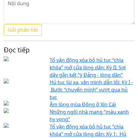
Đọc tiếp
Tổ vận động xóa bỏ hủ tục “chìa
khóa” mở cửa lòng dân: Kỳ II: Sợi
dây gắn kết “ý Đảng - lòng dân”
Hủ tục lùi xa, văn minh dẫn lối: Kỳ I -
Bước “chuyển mình” vượt qua hủ
tục
Ấm lòng mùa Đông ở Xín Cái
Những ngôi nhà mang “màu xanh
hy vọng”
Tổ vận động xóa bỏ hủ tục “chìa
khóa” mở cửa lòng dân: Kỳ 1: Hủ