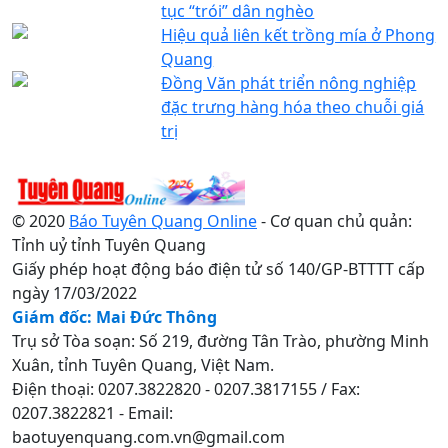
tục “trói” dân nghèo
Hiệu quả liên kết trồng mía ở Phong
Quang
Đồng Văn phát triển nông nghiệp
đặc trưng hàng hóa theo chuỗi giá
trị
© 2020
Báo Tuyên Quang Online
- Cơ quan chủ quản:
Tỉnh uỷ tỉnh Tuyên Quang
Giấy phép hoạt động báo điện tử số 140/GP-BTTTT cấp
ngày 17/03/2022
Giám đốc: Mai Đức Thông
Trụ sở Tòa soạn: Số 219, đường Tân Trào, phường Minh
Xuân, tỉnh Tuyên Quang, Việt Nam.
Điện thoại: 0207.3822820 - 0207.3817155 / Fax:
0207.3822821 - Email:
baotuyenquang.com.vn@gmail.com