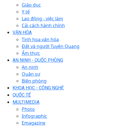
Giáo dục
Y tế
Lao động - việc làm
Cải cách hành chính
VĂN HÓA
Tinh hoa văn hóa
Đất và người Tuyên Quang
Ẩm thực
AN NINH - QUỐC PHÒNG
An ninh
Quân sự
Biên phòng
KHOA HỌC - CÔNG NGHỆ
QUỐC TẾ
MULTIMEDIA
Photo
Infographic
Emagazine