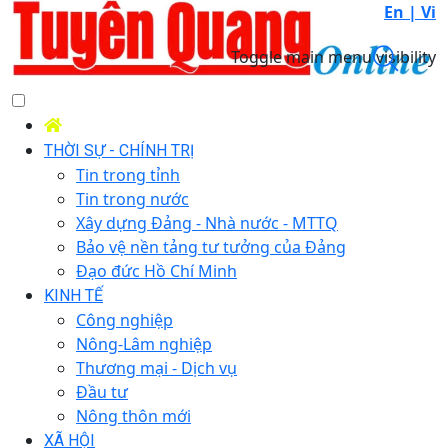
En |
Vi
Toggle main menu visibility
THỜI SỰ - CHÍNH TRỊ
Tin trong tỉnh
Tin trong nước
Xây dựng Đảng - Nhà nước - MTTQ
Bảo vệ nền tảng tư tưởng của Đảng
Đạo đức Hồ Chí Minh
KINH TẾ
Công nghiệp
Nông-Lâm nghiệp
Thương mại - Dịch vụ
Đầu tư
Nông thôn mới
XÃ HỘI