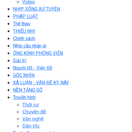
Video
NHỊP SỐNG XỨ TUYÊN
PHÁP LUẬT
Thể thao
THIẾU NHI
Chính sách
Nhịp cầu nhân ái
ỐNG KÍNH PHÓNG VIÊN
Giải trí
Người tốt - Việc tốt
GÓC NHÌN
XÃ LUẬN - VẤN ĐỀ KỲ NÀY
NỀN TẢNG SỐ
Truyền hình
Thời sự
Chuyên đề
Văn nghệ
Dân tộc