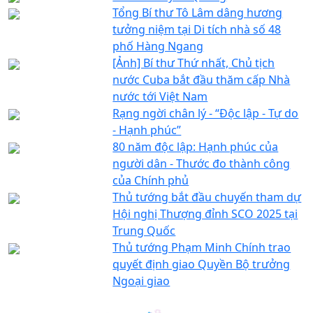
Tổng Bí thư Tô Lâm dâng hương
tưởng niệm tại Di tích nhà số 48
phố Hàng Ngang
[Ảnh] Bí thư Thứ nhất, Chủ tịch
nước Cuba bắt đầu thăm cấp Nhà
nước tới Việt Nam
Rạng ngời chân lý - “Độc lập - Tự do
- Hạnh phúc”
80 năm độc lập: Hạnh phúc của
người dân - Thước đo thành công
của Chính phủ
Thủ tướng bắt đầu chuyến tham dự
Hội nghị Thượng đỉnh SCO 2025 tại
Trung Quốc
Thủ tướng Phạm Minh Chính trao
quyết định giao Quyền Bộ trưởng
Ngoại giao