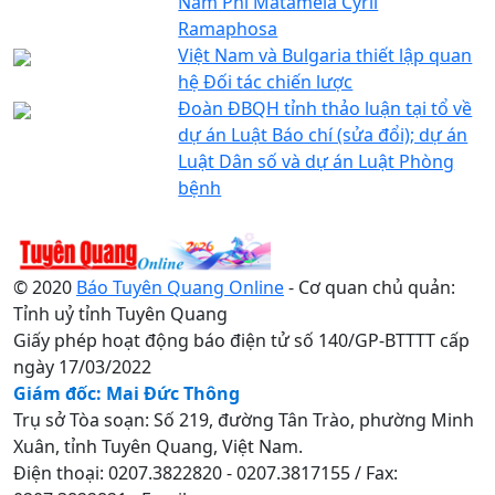
Nam Phi Matamela Cyril
Ramaphosa
Việt Nam và Bulgaria thiết lập quan
hệ Đối tác chiến lược
Đoàn ĐBQH tỉnh thảo luận tại tổ về
dự án Luật Báo chí (sửa đổi); dự án
Luật Dân số và dự án Luật Phòng
bệnh
© 2020
Báo Tuyên Quang Online
- Cơ quan chủ quản:
Tỉnh uỷ tỉnh Tuyên Quang
Giấy phép hoạt động báo điện tử số 140/GP-BTTTT cấp
ngày 17/03/2022
Giám đốc: Mai Đức Thông
Trụ sở Tòa soạn: Số 219, đường Tân Trào, phường Minh
Xuân, tỉnh Tuyên Quang, Việt Nam.
Điện thoại: 0207.3822820 - 0207.3817155 / Fax: