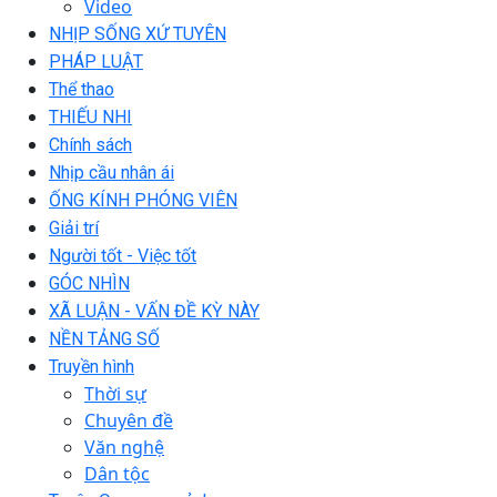
Video
NHỊP SỐNG XỨ TUYÊN
PHÁP LUẬT
Thể thao
THIẾU NHI
Chính sách
Nhịp cầu nhân ái
ỐNG KÍNH PHÓNG VIÊN
Giải trí
Người tốt - Việc tốt
GÓC NHÌN
XÃ LUẬN - VẤN ĐỀ KỲ NÀY
NỀN TẢNG SỐ
Truyền hình
Thời sự
Chuyên đề
Văn nghệ
Dân tộc