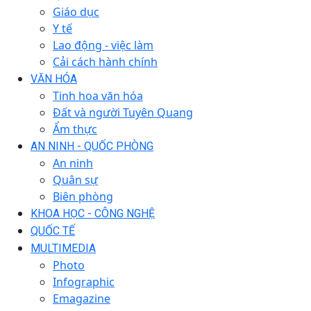
Giáo dục
Y tế
Lao động - việc làm
Cải cách hành chính
VĂN HÓA
Tinh hoa văn hóa
Đất và người Tuyên Quang
Ẩm thực
AN NINH - QUỐC PHÒNG
An ninh
Quân sự
Biên phòng
KHOA HỌC - CÔNG NGHỆ
QUỐC TẾ
MULTIMEDIA
Photo
Infographic
Emagazine