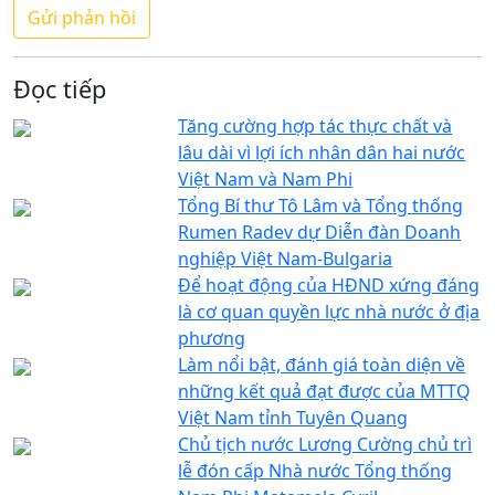
Đọc tiếp
Tăng cường hợp tác thực chất và
lâu dài vì lợi ích nhân dân hai nước
Việt Nam và Nam Phi
Tổng Bí thư Tô Lâm và Tổng thống
Rumen Radev dự Diễn đàn Doanh
nghiệp Việt Nam-Bulgaria
Để hoạt động của HĐND xứng đáng
là cơ quan quyền lực nhà nước ở địa
phương
Làm nổi bật, đánh giá toàn diện về
những kết quả đạt được của MTTQ
Việt Nam tỉnh Tuyên Quang
Chủ tịch nước Lương Cường chủ trì
lễ đón cấp Nhà nước Tổng thống