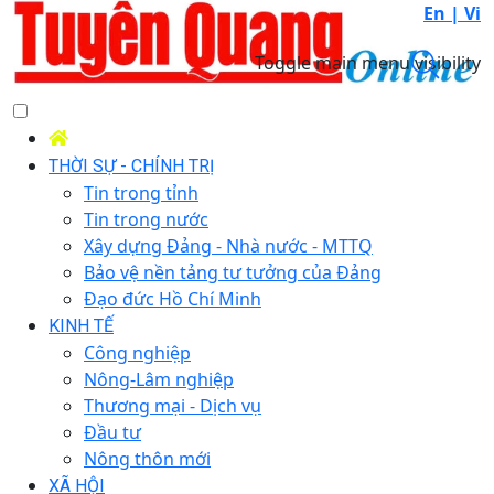
En |
Vi
Toggle main menu visibility
THỜI SỰ - CHÍNH TRỊ
Tin trong tỉnh
Tin trong nước
Xây dựng Đảng - Nhà nước - MTTQ
Bảo vệ nền tảng tư tưởng của Đảng
Đạo đức Hồ Chí Minh
KINH TẾ
Công nghiệp
Nông-Lâm nghiệp
Thương mại - Dịch vụ
Đầu tư
Nông thôn mới
XÃ HỘI