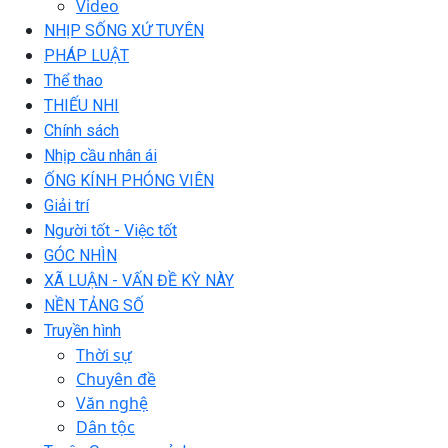
Video
NHỊP SỐNG XỨ TUYÊN
PHÁP LUẬT
Thể thao
THIẾU NHI
Chính sách
Nhịp cầu nhân ái
ỐNG KÍNH PHÓNG VIÊN
Giải trí
Người tốt - Việc tốt
GÓC NHÌN
XÃ LUẬN - VẤN ĐỀ KỲ NÀY
NỀN TẢNG SỐ
Truyền hình
Thời sự
Chuyên đề
Văn nghệ
Dân tộc