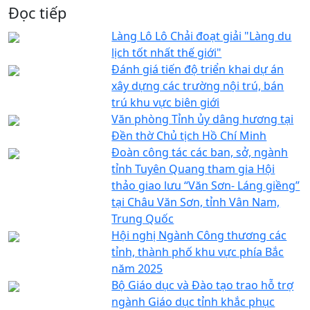
Đọc tiếp
Làng Lô Lô Chải đoạt giải "Làng du
lịch tốt nhất thế giới"
Đánh giá tiến độ triển khai dự án
xây dựng các trường nội trú, bán
trú khu vực biên giới
Văn phòng Tỉnh ủy dâng hương tại
Đền thờ Chủ tịch Hồ Chí Minh
Đoàn công tác các ban, sở, ngành
tỉnh Tuyên Quang tham gia Hội
thảo giao lưu “Văn Sơn- Láng giềng”
tại Châu Văn Sơn, tỉnh Vân Nam,
Trung Quốc
Hội nghị Ngành Công thương các
tỉnh, thành phố khu vực phía Bắc
năm 2025
Bộ Giáo dục và Đào tạo trao hỗ trợ
ngành Giáo dục tỉnh khắc phục