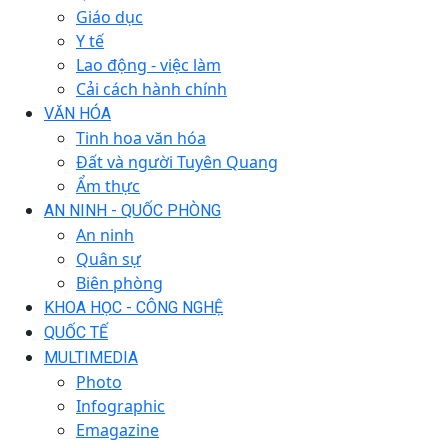
Giáo dục
Y tế
Lao động - việc làm
Cải cách hành chính
VĂN HÓA
Tinh hoa văn hóa
Đất và người Tuyên Quang
Ẩm thực
AN NINH - QUỐC PHÒNG
An ninh
Quân sự
Biên phòng
KHOA HỌC - CÔNG NGHỆ
QUỐC TẾ
MULTIMEDIA
Photo
Infographic
Emagazine