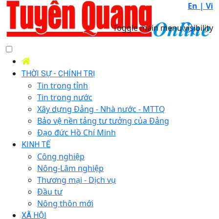
En |
Vi
Toggle main menu visibility
THỜI SỰ - CHÍNH TRỊ
Tin trong tỉnh
Tin trong nước
Xây dựng Đảng - Nhà nước - MTTQ
Bảo vệ nền tảng tư tưởng của Đảng
Đạo đức Hồ Chí Minh
KINH TẾ
Công nghiệp
Nông-Lâm nghiệp
Thương mại - Dịch vụ
Đầu tư
Nông thôn mới
XÃ HỘI