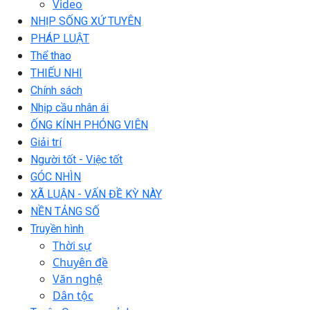
Video
NHỊP SỐNG XỨ TUYÊN
PHÁP LUẬT
Thể thao
THIẾU NHI
Chính sách
Nhịp cầu nhân ái
ỐNG KÍNH PHÓNG VIÊN
Giải trí
Người tốt - Việc tốt
GÓC NHÌN
XÃ LUẬN - VẤN ĐỀ KỲ NÀY
NỀN TẢNG SỐ
Truyền hình
Thời sự
Chuyên đề
Văn nghệ
Dân tộc