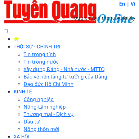
En |
Vi
Toggle main menu visibility
THỜI SỰ - CHÍNH TRỊ
Tin trong tỉnh
Tin trong nước
Xây dựng Đảng - Nhà nước - MTTQ
Bảo vệ nền tảng tư tưởng của Đảng
Đạo đức Hồ Chí Minh
KINH TẾ
Công nghiệp
Nông-Lâm nghiệp
Thương mại - Dịch vụ
Đầu tư
Nông thôn mới
XÃ HỘI