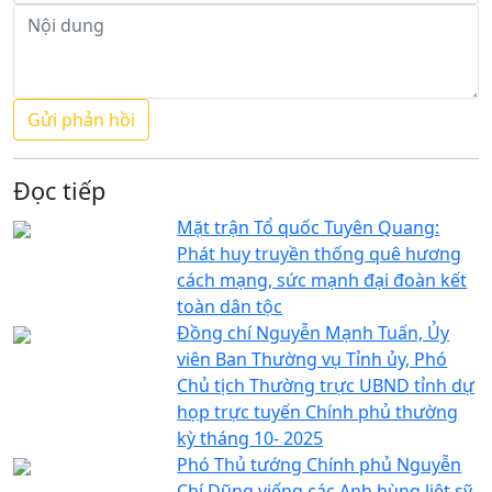
Đọc tiếp
Mặt trận Tổ quốc Tuyên Quang:
Phát huy truyền thống quê hương
cách mạng, sức mạnh đại đoàn kết
toàn dân tộc
Đồng chí Nguyễn Mạnh Tuấn, Ủy
viên Ban Thường vụ Tỉnh ủy, Phó
Chủ tịch Thường trực UBND tỉnh dự
họp trực tuyến Chính phủ thường
kỳ tháng 10- 2025
Phó Thủ tướng Chính phủ Nguyễn
Chí Dũng viếng các Anh hùng liệt sỹ