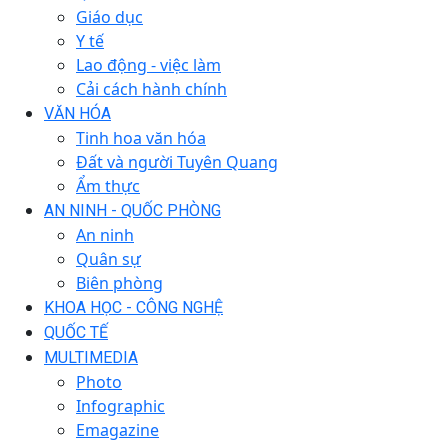
Giáo dục
Y tế
Lao động - việc làm
Cải cách hành chính
VĂN HÓA
Tinh hoa văn hóa
Đất và người Tuyên Quang
Ẩm thực
AN NINH - QUỐC PHÒNG
An ninh
Quân sự
Biên phòng
KHOA HỌC - CÔNG NGHỆ
QUỐC TẾ
MULTIMEDIA
Photo
Infographic
Emagazine