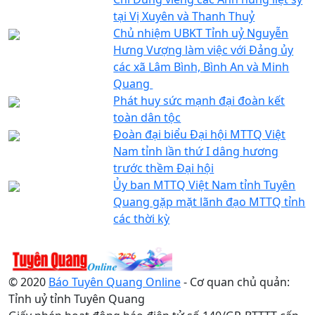
tại Vị Xuyên và Thanh Thuỷ
Chủ nhiệm UBKT Tỉnh uỷ Nguyễn
Hưng Vượng làm việc với Đảng ủy
các xã Lâm Bình, Bình An và Minh
Quang
Phát huy sức mạnh đại đoàn kết
toàn dân tộc
Đoàn đại biểu Đại hội MTTQ Việt
Nam tỉnh lần thứ I dâng hương
trước thềm Đại hội
Ủy ban MTTQ Việt Nam tỉnh Tuyên
Quang gặp mặt lãnh đạo MTTQ tỉnh
các thời kỳ
© 2020
Báo Tuyên Quang Online
- Cơ quan chủ quản:
Tỉnh uỷ tỉnh Tuyên Quang