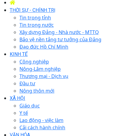
THỜI SỰ - CHÍNH TRỊ
Tin trong tỉnh
Tin trong nước
Xây dựng Đảng - Nhà nước - MTTQ
Bảo vệ nền tảng tư tưởng của Đảng
Đạo đức Hồ Chí Minh
KINH TẾ
Công nghiệp
Nông-Lâm nghiệp
Thương mại - Dịch vụ
Đầu tư
Nông thôn mới
XÃ HỘI
Giáo dục
Y tế
Lao động - việc làm
Cải cách hành chính
VĂN HÓA