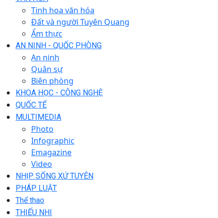
Tinh hoa văn hóa
Đất và người Tuyên Quang
Ẩm thực
AN NINH - QUỐC PHÒNG
An ninh
Quân sự
Biên phòng
KHOA HỌC - CÔNG NGHỆ
QUỐC TẾ
MULTIMEDIA
Photo
Infographic
Emagazine
Video
NHỊP SỐNG XỨ TUYÊN
PHÁP LUẬT
Thể thao
THIẾU NHI