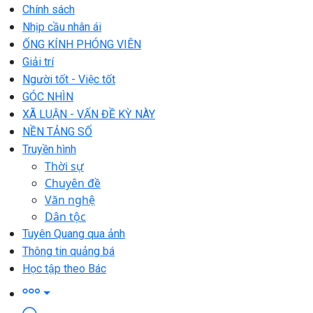
Chính sách
Nhịp cầu nhân ái
ỐNG KÍNH PHÓNG VIÊN
Giải trí
Người tốt - Việc tốt
GÓC NHÌN
XÃ LUẬN - VẤN ĐỀ KỲ NÀY
NỀN TẢNG SỐ
Truyền hình
Thời sự
Chuyên đề
Văn nghệ
Dân tộc
Tuyên Quang qua ảnh
Thông tin quảng bá
Học tập theo Bác