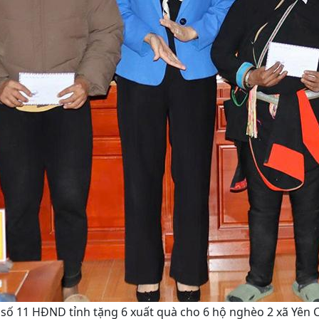
u số 11 HĐND tỉnh tặng 6 xuất quà cho 6 hộ nghèo 2 xã Yê