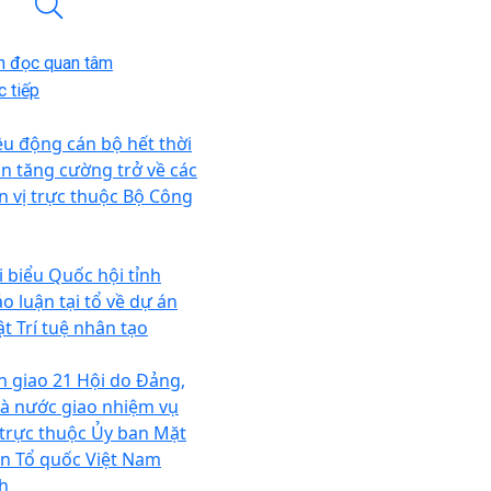
n đọc quan tâm
 tiếp
ều động cán bộ hết thời
an tăng cường trở về các
n vị trực thuộc Bộ Công
i biểu Quốc hội tỉnh
ảo luận tại tổ về dự án
ật Trí tuệ nhân tạo
n giao 21 Hội do Đảng,
à nước giao nhiệm vụ
 trực thuộc Ủy ban Mặt
ận Tổ quốc Việt Nam
nh