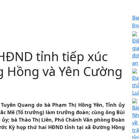
Bạ
Đọc
Đi
gi
 HĐND tỉnh tiếp xúc
đơ
an
ờng Hồng và Yên Cường
Đạ
th
Lu
h Tuyên Quang do bà Phạm Thị Hồng Yên, Tỉnh ủy
Bà
Bắc Mê (Tổ trưởng) làm trưởng đoàn; cùng ông Bùi
Nh
 ủy; bà Thào Thị Liên, Phó Chánh Văn phòng Đoàn
về
rước Kỳ họp thứ hai HĐND tỉnh tại xã Đường Hồng
tr
tỉ