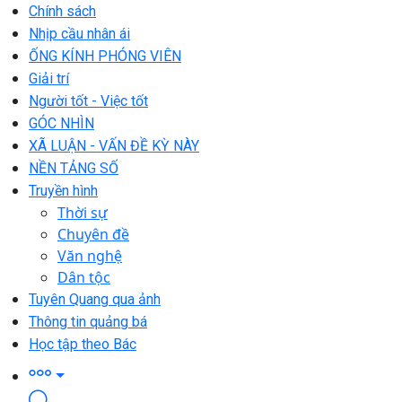
Chính sách
Nhịp cầu nhân ái
ỐNG KÍNH PHÓNG VIÊN
Giải trí
Người tốt - Việc tốt
GÓC NHÌN
XÃ LUẬN - VẤN ĐỀ KỲ NÀY
NỀN TẢNG SỐ
Truyền hình
Thời sự
Chuyên đề
Văn nghệ
Dân tộc
Tuyên Quang qua ảnh
Thông tin quảng bá
Học tập theo Bác