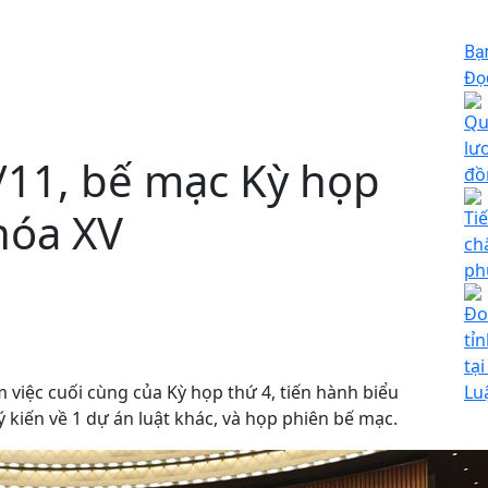
Bạ
Đọc
Qu
lươ
11, bế mạc Kỳ họp
đồ
hóa XV
Ti
ch
ph
Đo
tỉ
tạ
 việc cuối cùng của Kỳ họp thứ 4, tiến hành biểu
Lu
ý kiến về 1 dự án luật khác, và họp phiên bế mạc.