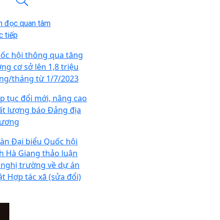
n đọc quan tâm
 tiếp
ốc hội thông qua tăng
ng cơ sở lên 1,8 triệu
ng/tháng từ 1/7/2023
ếp tục đổi mới, nâng cao
ất lượng báo Đảng địa
ương
àn Đại biểu Quốc hội
nh Hà Giang thảo luận
i nghị trường về dự án
ật Hợp tác xã (sửa đổi)