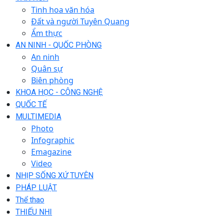
Tinh hoa văn hóa
Đất và người Tuyên Quang
Ẩm thực
AN NINH - QUỐC PHÒNG
An ninh
Quân sự
Biên phòng
KHOA HỌC - CÔNG NGHỆ
QUỐC TẾ
MULTIMEDIA
Photo
Infographic
Emagazine
Video
NHỊP SỐNG XỨ TUYÊN
PHÁP LUẬT
Thể thao
THIẾU NHI