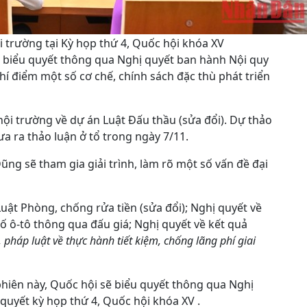
i trường tại Kỳ họp thứ 4, Quốc hội khóa XV
ẽ biểu quyết thông qua Nghị quyết ban hành Nội quy
hí điểm một số cơ chế, chính sách đặc thù phát triển
hội trường về dự án Luật Đấu thầu (sửa đổi). Dự thảo
a ra thảo luận ở tổ trong ngày 7/11.
ng sẽ tham gia giải trình, làm rõ một số vấn đề đại
uật Phòng, chống rửa tiền (sửa đổi); Nghị quyết về
ố ô-tô thông qua đấu giá; Nghị quyết về kết quả
, pháp luật về thực hành tiết kiệm, chống lãng phí giai
hiên này, Quốc hội sẽ biểu quyết thông qua Nghị
ị quyết kỳ họp thứ 4, Quốc hội khóa XV .