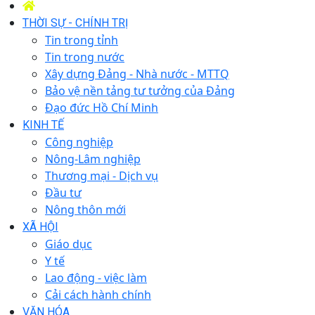
THỜI SỰ - CHÍNH TRỊ
Tin trong tỉnh
Tin trong nước
Xây dựng Đảng - Nhà nước - MTTQ
Bảo vệ nền tảng tư tưởng của Đảng
Đạo đức Hồ Chí Minh
KINH TẾ
Công nghiệp
Nông-Lâm nghiệp
Thương mại - Dịch vụ
Đầu tư
Nông thôn mới
XÃ HỘI
Giáo dục
Y tế
Lao động - việc làm
Cải cách hành chính
VĂN HÓA