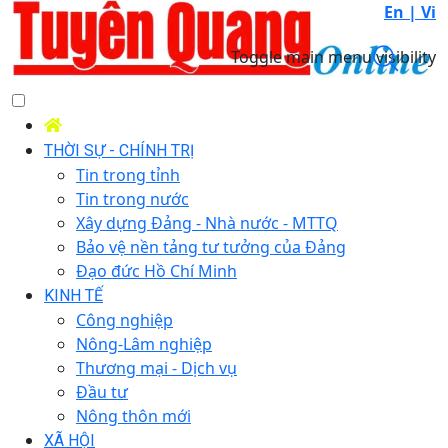
En |
Vi
Toggle main menu visibility
THỜI SỰ - CHÍNH TRỊ
Tin trong tỉnh
Tin trong nước
Xây dựng Đảng - Nhà nước - MTTQ
Bảo vệ nền tảng tư tưởng của Đảng
Đạo đức Hồ Chí Minh
KINH TẾ
Công nghiệp
Nông-Lâm nghiệp
Thương mại - Dịch vụ
Đầu tư
Nông thôn mới
XÃ HỘI