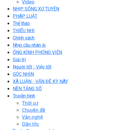
Video
NHỊP SỐNG XỨ TUYÊN
PHÁP LUẬT
Thể thao
THIẾU NHI
Chính sách
Nhịp cầu nhân ái
ỐNG KÍNH PHÓNG VIÊN
Giải trí
Người tốt - Việc tốt
GÓC NHÌN
XÃ LUẬN - VẤN ĐỀ KỲ NÀY
NỀN TẢNG SỐ
Truyền hình
Thời sự
Chuyên đề
Văn nghệ
Dân tộc