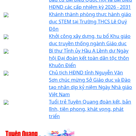
HĐND các cấp nhiệm kỳ 2026 - 2031
Khánh thành phòng thực hành giáo
dục STEM tại Trường THCS Lê Quý
Đôn
Khởi công xây dựng, tu bổ Khu giáo
dục truyền thống ngành Giáo dục
Bí thư Tỉnh ủy Hầu A Lềnh dự Ngày
hội Đại đoàn kết toàn dân tộc thôn
Khuôn Điển
Chủ tịch HĐND tỉnh Nguyễn Văn
Sơn chúc mừng Sở Giáo dục và Đào
tạo nhân dịp kỷ niệm Ngày Nhà giáo
Việt Nam
Tuổi trẻ Tuyên Quang đoàn kết, bản
lĩnh, tiên phong, khát vọng, phát
triển