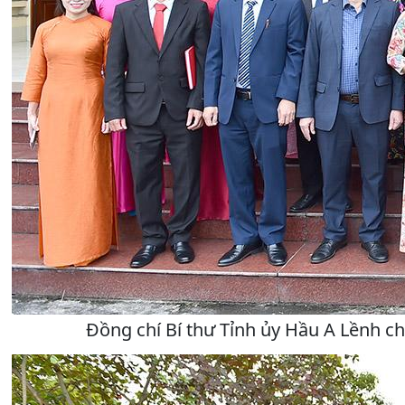
Đồng chí Bí thư Tỉnh ủy Hầu A Lềnh ch