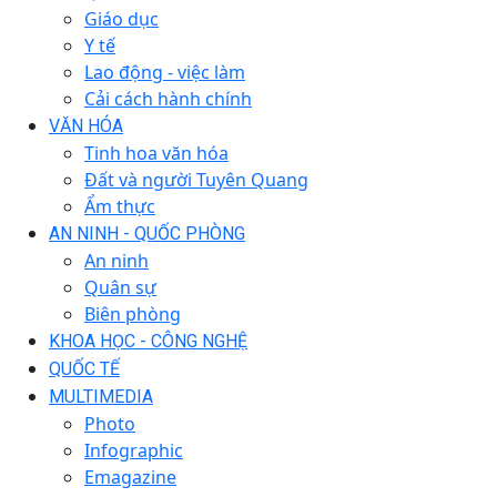
Giáo dục
Y tế
Lao động - việc làm
Cải cách hành chính
VĂN HÓA
Tinh hoa văn hóa
Đất và người Tuyên Quang
Ẩm thực
AN NINH - QUỐC PHÒNG
An ninh
Quân sự
Biên phòng
KHOA HỌC - CÔNG NGHỆ
QUỐC TẾ
MULTIMEDIA
Photo
Infographic
Emagazine