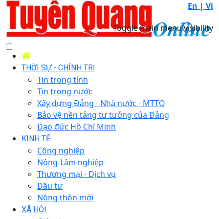
En |
Vi
Toggle main menu visibility
THỜI SỰ - CHÍNH TRỊ
Tin trong tỉnh
Tin trong nước
Xây dựng Đảng - Nhà nước - MTTQ
Bảo vệ nền tảng tư tưởng của Đảng
Đạo đức Hồ Chí Minh
KINH TẾ
Công nghiệp
Nông-Lâm nghiệp
Thương mại - Dịch vụ
Đầu tư
Nông thôn mới
XÃ HỘI