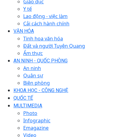
Giáo dục
Y tế
Lao động - việc làm
Cải cách hành chính
VĂN HÓA
Tinh hoa văn hóa
Đất và người Tuyên Quang
Ẩm thực
AN NINH - QUỐC PHÒNG
An ninh
Quân sự
Biên phòng
KHOA HỌC - CÔNG NGHỆ
QUỐC TẾ
MULTIMEDIA
Photo
Infographic
Emagazine
Video