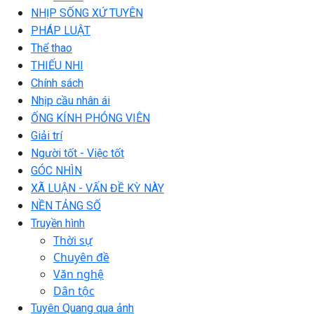
NHỊP SỐNG XỨ TUYÊN
PHÁP LUẬT
Thể thao
THIẾU NHI
Chính sách
Nhịp cầu nhân ái
ỐNG KÍNH PHÓNG VIÊN
Giải trí
Người tốt - Việc tốt
GÓC NHÌN
XÃ LUẬN - VẤN ĐỀ KỲ NÀY
NỀN TẢNG SỐ
Truyền hình
Thời sự
Chuyên đề
Văn nghệ
Dân tộc
Tuyên Quang qua ảnh