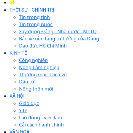
THỜI SỰ - CHÍNH TRỊ
Tin trong tỉnh
Tin trong nước
Xây dựng Đảng - Nhà nước - MTTQ
Bảo vệ nền tảng tư tưởng của Đảng
Đạo đức Hồ Chí Minh
KINH TẾ
Công nghiệp
Nông-Lâm nghiệp
Thương mại - Dịch vụ
Đầu tư
Nông thôn mới
XÃ HỘI
Giáo dục
Y tế
Lao động - việc làm
Cải cách hành chính
VĂN HÓA