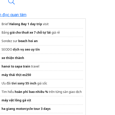
n đọc quan tâm
Brief
Halong Bay 1 day trip
visit
Bảng
giá cho thuê xe 7 chỗ tự lái
giá rẻ
Sondez sur
beach hoi an
SEODO
dịch vụ seo uy tín
xe thiện thành
hanoi to sapa train
travel
máy thái thịt es250
Ưu đãi
tivi sony 55 inch
giá sốc
Tìm hiểu
hoàn phí bao nhiêu %
trên từng sàn giao dịch
máy vặt lông gà vịt
ha giang motorcycle tour 3 days