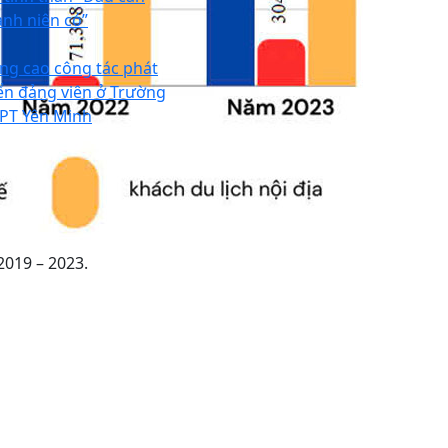
anh niên có”
ng cao công tác phát
iển đảng viên ở Trường
PT Yên Minh
2019 – 2023.