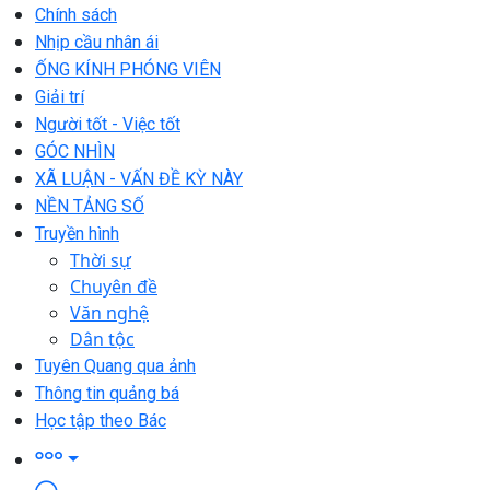
Chính sách
Nhịp cầu nhân ái
ỐNG KÍNH PHÓNG VIÊN
Giải trí
Người tốt - Việc tốt
GÓC NHÌN
XÃ LUẬN - VẤN ĐỀ KỲ NÀY
NỀN TẢNG SỐ
Truyền hình
Thời sự
Chuyên đề
Văn nghệ
Dân tộc
Tuyên Quang qua ảnh
Thông tin quảng bá
Học tập theo Bác