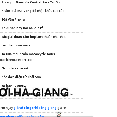
Thông tin
Gamuda Central Park
Yên Sở
Khám phá BST
Vang đỏ
nhập khẩu cao cấp
Đất Vân Phong
Xe đi sân bay nội bài giá rẻ
các giai đoạn cắm implant
chuẩn nha khoa
cách làm siro mận
Ta Xua mountain motorcycle tours
otorbiketourexpert.com
Or tor kor market
hóa đơn điện tử Thái Sơn
xe hào hương
Giá Hút hầm vệ sinh tại Nghệ An
mới nhất 2026
Xem ngay
giá vé cổng trời đông giang
giá rẻ
Tour Phan Thiết 2 ngày 1 đêm