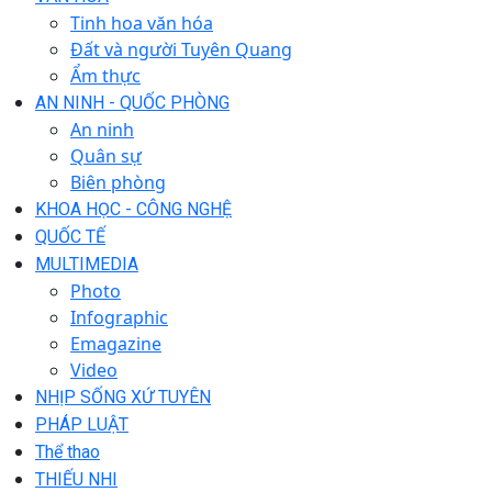
Tinh hoa văn hóa
Đất và người Tuyên Quang
Ẩm thực
AN NINH - QUỐC PHÒNG
An ninh
Quân sự
Biên phòng
KHOA HỌC - CÔNG NGHỆ
QUỐC TẾ
MULTIMEDIA
Photo
Infographic
Emagazine
Video
NHỊP SỐNG XỨ TUYÊN
PHÁP LUẬT
Thể thao
THIẾU NHI