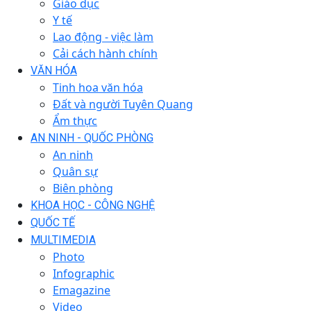
Giáo dục
Y tế
Lao động - việc làm
Cải cách hành chính
VĂN HÓA
Tinh hoa văn hóa
Đất và người Tuyên Quang
Ẩm thực
AN NINH - QUỐC PHÒNG
An ninh
Quân sự
Biên phòng
KHOA HỌC - CÔNG NGHỆ
QUỐC TẾ
MULTIMEDIA
Photo
Infographic
Emagazine
Video