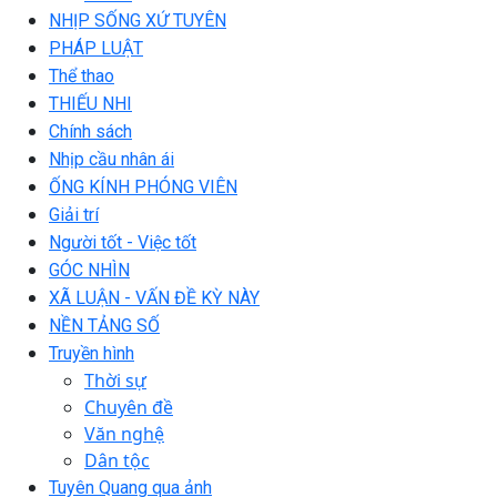
NHỊP SỐNG XỨ TUYÊN
PHÁP LUẬT
Thể thao
THIẾU NHI
Chính sách
Nhịp cầu nhân ái
ỐNG KÍNH PHÓNG VIÊN
Giải trí
Người tốt - Việc tốt
GÓC NHÌN
XÃ LUẬN - VẤN ĐỀ KỲ NÀY
NỀN TẢNG SỐ
Truyền hình
Thời sự
Chuyên đề
Văn nghệ
Dân tộc
Tuyên Quang qua ảnh