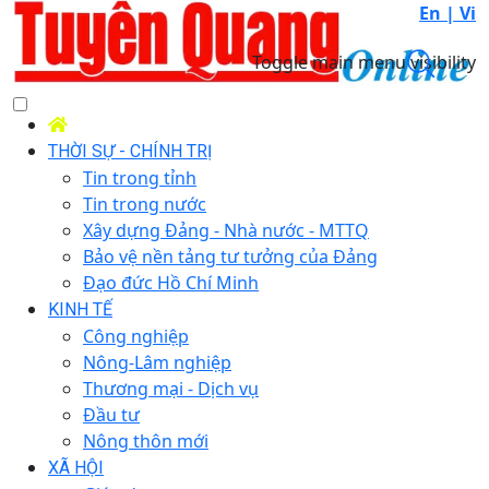
En |
Vi
Toggle main menu visibility
THỜI SỰ - CHÍNH TRỊ
Tin trong tỉnh
Tin trong nước
Xây dựng Đảng - Nhà nước - MTTQ
Bảo vệ nền tảng tư tưởng của Đảng
Đạo đức Hồ Chí Minh
KINH TẾ
Công nghiệp
Nông-Lâm nghiệp
Thương mại - Dịch vụ
Đầu tư
Nông thôn mới
XÃ HỘI