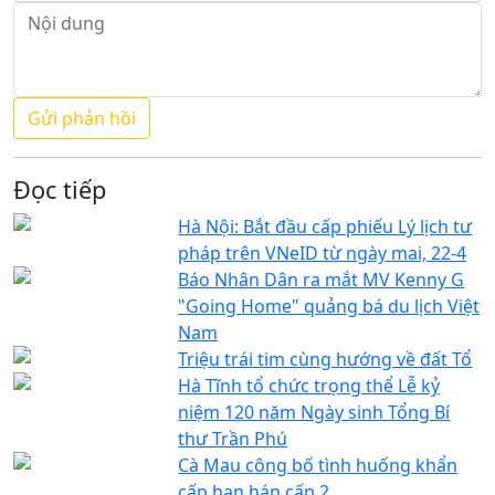
Đọc tiếp
Hà Nội: Bắt đầu cấp phiếu Lý lịch tư
pháp trên VNeID từ ngày mai, 22-4
Báo Nhân Dân ra mắt MV Kenny G
"Going Home" quảng bá du lịch Việt
Nam
Triệu trái tim cùng hướng về đất Tổ
Hà Tĩnh tổ chức trọng thể Lễ kỷ
niệm 120 năm Ngày sinh Tổng Bí
thư Trần Phú
Cà Mau công bố tình huống khẩn
cấp hạn hán cấp 2