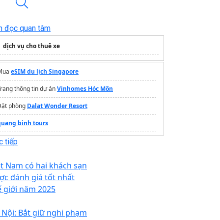
n đọc quan tâm
dịch vụ cho thuê xe
Mua
eSIM du lịch Singapore
rang thông tin dự án
Vinhomes Hóc Môn
Đặt phòng
Dalat Wonder Resort
quang binh tours
Dịch vụ Visa
hồ sơ chuẩn
 tiếp
op Ten Travel
tour du lịch thái lan
ệt Nam có hai khách sạn
Oceanami
ợc đánh giá tốt nhất
ế giới năm 2025
Tour vịnh Lan Hạ nửa ngày
Tour du lịch Đà Nẵng
giá rẻ
 Nội: Bắt giữ nghi phạm