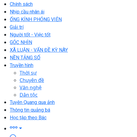
Chính sách
Nhịp cầu nhân ái
ỐNG KÍNH PHÓNG VIÊN
Giải trí
Người tốt - Việc tốt
GÓC NHÌN
XÃ LUẬN - VẤN ĐỀ KỲ NÀY
NỀN TẢNG SỐ
Truyền hình
Thời sự
Chuyên đề
Văn nghệ
Dân tộc
Tuyên Quang qua ảnh
Thông tin quảng bá
Học tập theo Bác