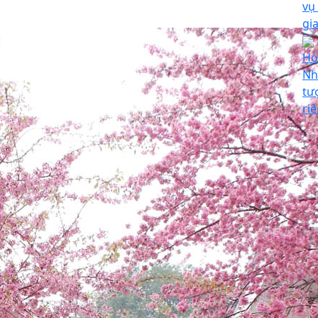
vụ
gi
Hò
Nh
tư
ri