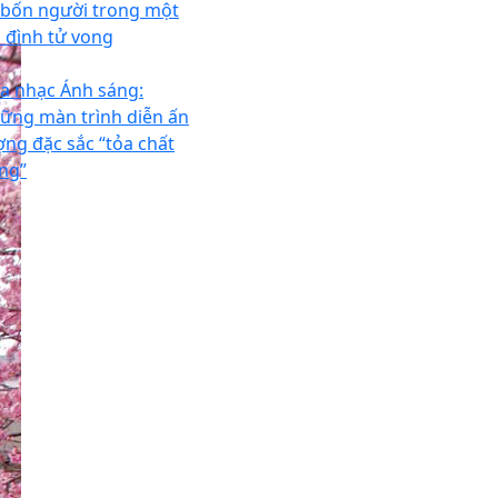
 bốn người trong một
Chuyên
du lịch Đài Loan
bảo lãnh visa
a đình tử vong
a nhạc Ánh sáng:
ững màn trình diễn ấn
ợng đặc sắc “tỏa chất
êng”