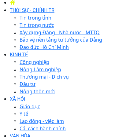
THỜI SỰ - CHÍNH TRỊ
Tin trong tỉnh
Tin trong nước
Xây dựng Đảng - Nhà nước - MTTQ
Bảo vệ nền tảng tư tưởng của Đảng
Đạo đức Hồ Chí Minh
KINH TẾ
Công nghiệp
Nông-Lâm nghiệp
Thương mại - Dịch vụ
Đầu tư
Nông thôn mới
XÃ HỘI
Giáo dục
Y tế
Lao động - việc làm
Cải cách hành chính
VĂN HÓA