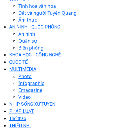
Tinh hoa văn hóa
Đất và người Tuyên Quang
Ẩm thực
AN NINH - QUỐC PHÒNG
An ninh
Quân sự
Biên phòng
KHOA HỌC - CÔNG NGHỆ
QUỐC TẾ
MULTIMEDIA
Photo
Infographic
Emagazine
Video
NHỊP SỐNG XỨ TUYÊN
PHÁP LUẬT
Thể thao
THIẾU NHI