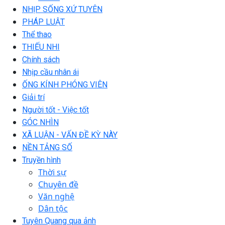
NHỊP SỐNG XỨ TUYÊN
PHÁP LUẬT
Thể thao
THIẾU NHI
Chính sách
Nhịp cầu nhân ái
ỐNG KÍNH PHÓNG VIÊN
Giải trí
Người tốt - Việc tốt
GÓC NHÌN
XÃ LUẬN - VẤN ĐỀ KỲ NÀY
NỀN TẢNG SỐ
Truyền hình
Thời sự
Chuyên đề
Văn nghệ
Dân tộc
Tuyên Quang qua ảnh