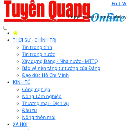
En |
Vi
Toggle main menu visibility
THỜI SỰ - CHÍNH TRỊ
Tin trong tỉnh
Tin trong nước
Xây dựng Đảng - Nhà nước - MTTQ
Bảo vệ nền tảng tư tưởng của Đảng
Đạo đức Hồ Chí Minh
KINH TẾ
Công nghiệp
Nông-Lâm nghiệp
Thương mại - Dịch vụ
Đầu tư
Nông thôn mới
XÃ HỘI