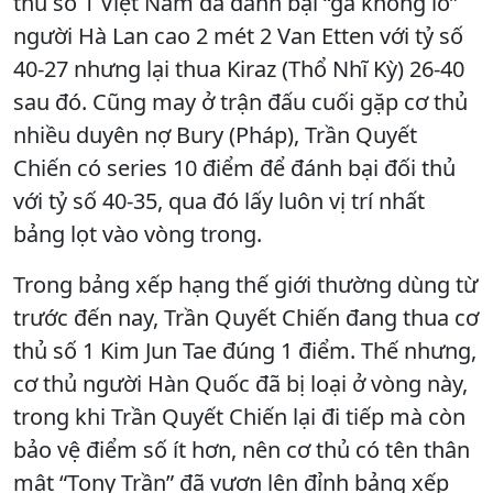
thủ số 1 Việt Nam đã đánh bại “gã khổng lồ”
người Hà Lan cao 2 mét 2 Van Etten với tỷ số
40-27 nhưng lại thua Kiraz (Thổ Nhĩ Kỳ) 26-40
sau đó. Cũng may ở trận đấu cuối gặp cơ thủ
nhiều duyên nợ Bury (Pháp), Trần Quyết
Chiến có series 10 điểm để đánh bại đối thủ
với tỷ số 40-35, qua đó lấy luôn vị trí nhất
bảng lọt vào vòng trong.
Trong bảng xếp hạng thế giới thường dùng từ
trước đến nay, Trần Quyết Chiến đang thua cơ
thủ số 1 Kim Jun Tae đúng 1 điểm. Thế nhưng,
cơ thủ người Hàn Quốc đã bị loại ở vòng này,
trong khi Trần Quyết Chiến lại đi tiếp mà còn
bảo vệ điểm số ít hơn, nên cơ thủ có tên thân
mật “Tony Trần” đã vươn lên đỉnh bảng xếp