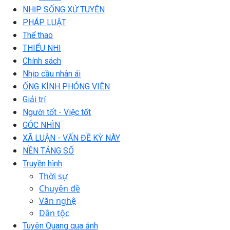
NHỊP SỐNG XỨ TUYÊN
PHÁP LUẬT
Thể thao
THIẾU NHI
Chính sách
Nhịp cầu nhân ái
ỐNG KÍNH PHÓNG VIÊN
Giải trí
Người tốt - Việc tốt
GÓC NHÌN
XÃ LUẬN - VẤN ĐỀ KỲ NÀY
NỀN TẢNG SỐ
Truyền hình
Thời sự
Chuyên đề
Văn nghệ
Dân tộc
Tuyên Quang qua ảnh