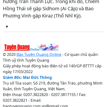
hương Trần Thanh Lực. Trong khi đó, Chiêm
Hồng Thái sẽ gặp Sidhom (Ai Cập) và Bao
Phương Vinh gặp Kiraz (Thổ Nhĩ Kỳ).
© 2020
Báo Tuyên Quang Online
- Cơ quan chủ quản:
Tỉnh uỷ tỉnh Tuyên Quang
Giấy phép hoạt động báo điện tử số 140/GP-BTTTT cấp
ngày 17/03/2022
Giám đốc: Mai Đức Thông
Trụ sở Tòa soạn: Số 219, đường Tân Trào, phường Minh
Xuân, tỉnh Tuyên Quang, Việt Nam.
Điện thoại: 0207.3822820 - 0207.3817155 / Fax:
0207.3822821 - Email:
baotuyenquang.com.vn@gmail.com