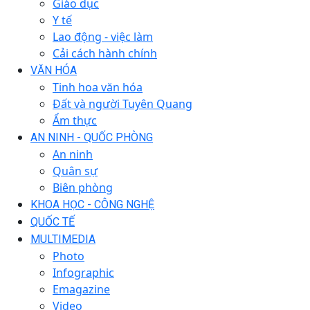
Giáo dục
Y tế
Lao động - việc làm
Cải cách hành chính
VĂN HÓA
Tinh hoa văn hóa
Đất và người Tuyên Quang
Ẩm thực
AN NINH - QUỐC PHÒNG
An ninh
Quân sự
Biên phòng
KHOA HỌC - CÔNG NGHỆ
QUỐC TẾ
MULTIMEDIA
Photo
Infographic
Emagazine
Video