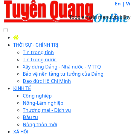
En |
Vi
Toggle main menu visibility
THỜI SỰ - CHÍNH TRỊ
Tin trong tỉnh
Tin trong nước
Xây dựng Đảng - Nhà nước - MTTQ
Bảo vệ nền tảng tư tưởng của Đảng
Đạo đức Hồ Chí Minh
KINH TẾ
Công nghiệp
Nông-Lâm nghiệp
Thương mại - Dịch vụ
Đầu tư
Nông thôn mới
XÃ HỘI