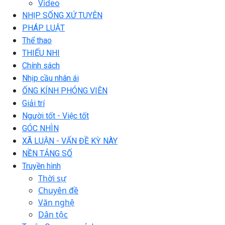
Video
NHỊP SỐNG XỨ TUYÊN
PHÁP LUẬT
Thể thao
THIẾU NHI
Chính sách
Nhịp cầu nhân ái
ỐNG KÍNH PHÓNG VIÊN
Giải trí
Người tốt - Việc tốt
GÓC NHÌN
XÃ LUẬN - VẤN ĐỀ KỲ NÀY
NỀN TẢNG SỐ
Truyền hình
Thời sự
Chuyên đề
Văn nghệ
Dân tộc