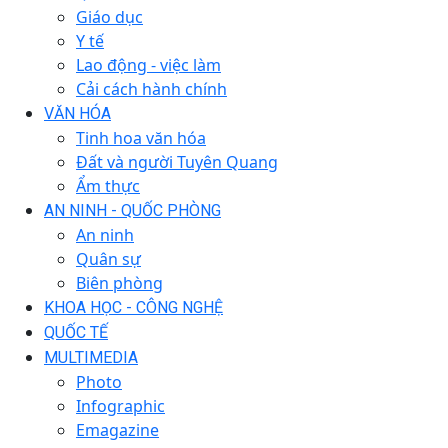
Giáo dục
Y tế
Lao động - việc làm
Cải cách hành chính
VĂN HÓA
Tinh hoa văn hóa
Đất và người Tuyên Quang
Ẩm thực
AN NINH - QUỐC PHÒNG
An ninh
Quân sự
Biên phòng
KHOA HỌC - CÔNG NGHỆ
QUỐC TẾ
MULTIMEDIA
Photo
Infographic
Emagazine