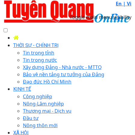
En |
Vi
Toggle main menu visibility
THỜI SỰ - CHÍNH TRỊ
Tin trong tỉnh
Tin trong nước
Xây dựng Đảng - Nhà nước - MTTQ
Bảo vệ nền tảng tư tưởng của Đảng
Đạo đức Hồ Chí Minh
KINH TẾ
Công nghiệp
Nông-Lâm nghiệp
Thương mại - Dịch vụ
Đầu tư
Nông thôn mới
XÃ HỘI