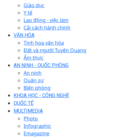
Giáo dục
Y tế
Lao động - việc làm
Cải cách hành chính
VĂN HÓA
Tinh hoa văn hóa
Đất và người Tuyên Quang
Ẩm thực
AN NINH - QUỐC PHÒNG
An ninh
Quân sự
Biên phòng
KHOA HỌC - CÔNG NGHỆ
QUỐC TẾ
MULTIMEDIA
Photo
Infographic
Emagazine