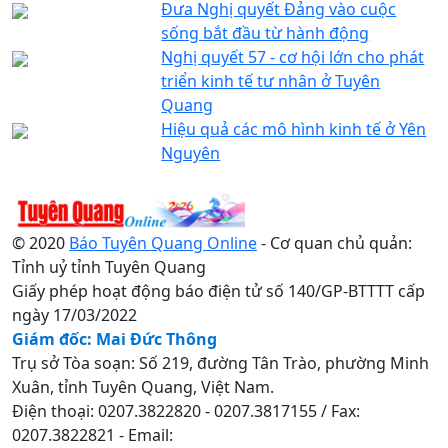
Đưa Nghị quyết Đảng vào cuộc
sống bắt đầu từ hành động
Nghị quyết 57 - cơ hội lớn cho phát
triển kinh tế tư nhân ở Tuyên
Quang
Hiệu quả các mô hình kinh tế ở Yên
Nguyên
© 2020
Báo Tuyên Quang Online
- Cơ quan chủ quản:
Tỉnh uỷ tỉnh Tuyên Quang
Giấy phép hoạt động báo điện tử số 140/GP-BTTTT cấp
ngày 17/03/2022
Giám đốc: Mai Đức Thông
Trụ sở Tòa soạn: Số 219, đường Tân Trào, phường Minh
Xuân, tỉnh Tuyên Quang, Việt Nam.
Điện thoại: 0207.3822820 - 0207.3817155 / Fax:
0207.3822821 - Email: