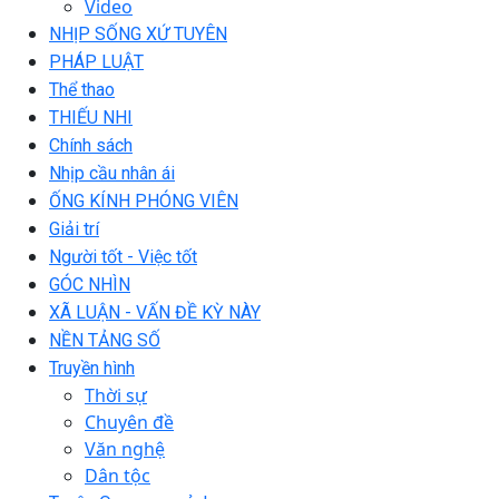
Video
NHỊP SỐNG XỨ TUYÊN
PHÁP LUẬT
Thể thao
THIẾU NHI
Chính sách
Nhịp cầu nhân ái
ỐNG KÍNH PHÓNG VIÊN
Giải trí
Người tốt - Việc tốt
GÓC NHÌN
XÃ LUẬN - VẤN ĐỀ KỲ NÀY
NỀN TẢNG SỐ
Truyền hình
Thời sự
Chuyên đề
Văn nghệ
Dân tộc