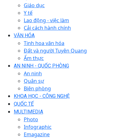
Giáo dục
Y tế
Lao động - việc làm
Cải cách hành chính
VĂN HÓA
Tinh hoa văn hóa
Đất và người Tuyên Quang
Ẩm thực
AN NINH - QUỐC PHÒNG
An ninh
Quân sự
Biên phòng
KHOA HỌC - CÔNG NGHỆ
QUỐC TẾ
MULTIMEDIA
Photo
Infographic
Emagazine