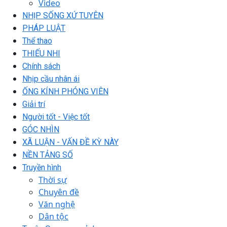
Video
NHỊP SỐNG XỨ TUYÊN
PHÁP LUẬT
Thể thao
THIẾU NHI
Chính sách
Nhịp cầu nhân ái
ỐNG KÍNH PHÓNG VIÊN
Giải trí
Người tốt - Việc tốt
GÓC NHÌN
XÃ LUẬN - VẤN ĐỀ KỲ NÀY
NỀN TẢNG SỐ
Truyền hình
Thời sự
Chuyên đề
Văn nghệ
Dân tộc