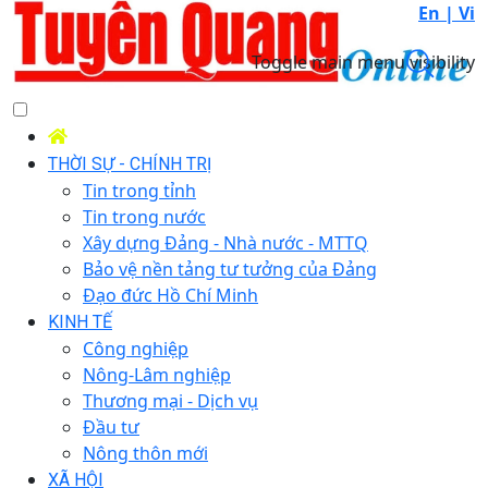
En |
Vi
Toggle main menu visibility
THỜI SỰ - CHÍNH TRỊ
Tin trong tỉnh
Tin trong nước
Xây dựng Đảng - Nhà nước - MTTQ
Bảo vệ nền tảng tư tưởng của Đảng
Đạo đức Hồ Chí Minh
KINH TẾ
Công nghiệp
Nông-Lâm nghiệp
Thương mại - Dịch vụ
Đầu tư
Nông thôn mới
XÃ HỘI