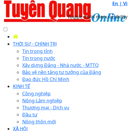
En |
Vi
Toggle main menu visibility
THỜI SỰ - CHÍNH TRỊ
Tin trong tỉnh
Tin trong nước
Xây dựng Đảng - Nhà nước - MTTQ
Bảo vệ nền tảng tư tưởng của Đảng
Đạo đức Hồ Chí Minh
KINH TẾ
Công nghiệp
Nông-Lâm nghiệp
Thương mại - Dịch vụ
Đầu tư
Nông thôn mới
XÃ HỘI