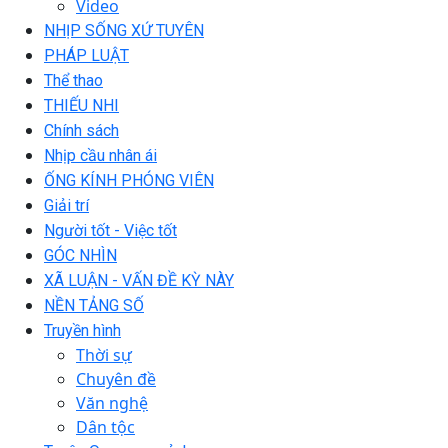
Video
NHỊP SỐNG XỨ TUYÊN
PHÁP LUẬT
Thể thao
THIẾU NHI
Chính sách
Nhịp cầu nhân ái
ỐNG KÍNH PHÓNG VIÊN
Giải trí
Người tốt - Việc tốt
GÓC NHÌN
XÃ LUẬN - VẤN ĐỀ KỲ NÀY
NỀN TẢNG SỐ
Truyền hình
Thời sự
Chuyên đề
Văn nghệ
Dân tộc