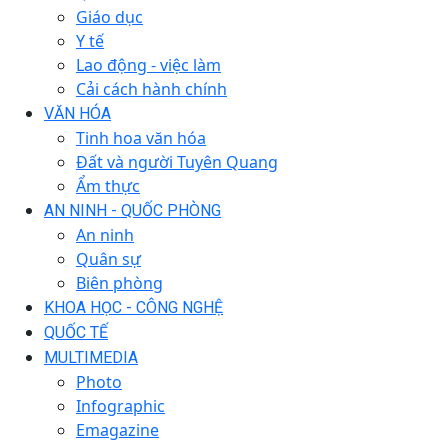
Giáo dục
Y tế
Lao động - việc làm
Cải cách hành chính
VĂN HÓA
Tinh hoa văn hóa
Đất và người Tuyên Quang
Ẩm thực
AN NINH - QUỐC PHÒNG
An ninh
Quân sự
Biên phòng
KHOA HỌC - CÔNG NGHỆ
QUỐC TẾ
MULTIMEDIA
Photo
Infographic
Emagazine