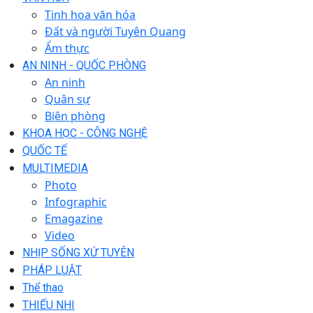
Tinh hoa văn hóa
Đất và người Tuyên Quang
Ẩm thực
AN NINH - QUỐC PHÒNG
An ninh
Quân sự
Biên phòng
KHOA HỌC - CÔNG NGHỆ
QUỐC TẾ
MULTIMEDIA
Photo
Infographic
Emagazine
Video
NHỊP SỐNG XỨ TUYÊN
PHÁP LUẬT
Thể thao
THIẾU NHI