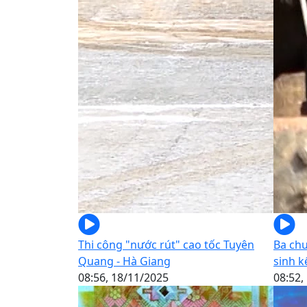
Thi công "nước rút" cao tốc Tuyên
Ba chư
Quang - Hà Giang
sinh k
08:56, 18/11/2025
08:52,