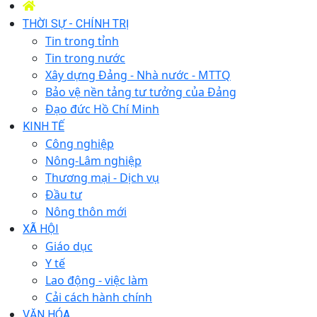
THỜI SỰ - CHÍNH TRỊ
Tin trong tỉnh
Tin trong nước
Xây dựng Đảng - Nhà nước - MTTQ
Bảo vệ nền tảng tư tưởng của Đảng
Đạo đức Hồ Chí Minh
KINH TẾ
Công nghiệp
Nông-Lâm nghiệp
Thương mại - Dịch vụ
Đầu tư
Nông thôn mới
XÃ HỘI
Giáo dục
Y tế
Lao động - việc làm
Cải cách hành chính
VĂN HÓA