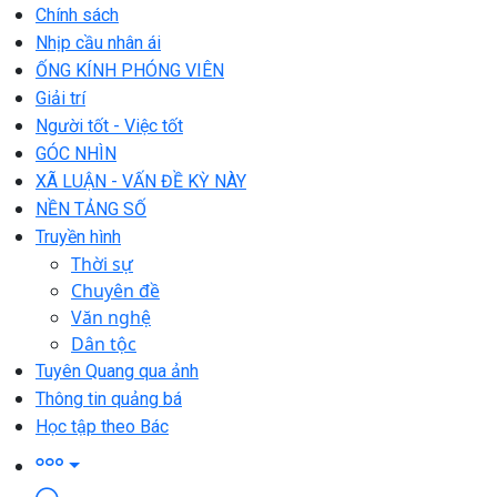
Chính sách
Nhịp cầu nhân ái
ỐNG KÍNH PHÓNG VIÊN
Giải trí
Người tốt - Việc tốt
GÓC NHÌN
XÃ LUẬN - VẤN ĐỀ KỲ NÀY
NỀN TẢNG SỐ
Truyền hình
Thời sự
Chuyên đề
Văn nghệ
Dân tộc
Tuyên Quang qua ảnh
Thông tin quảng bá
Học tập theo Bác