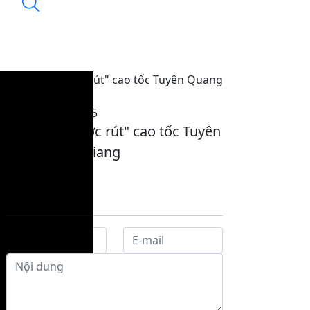
Thi công "nước rút" cao tốc Tuyên Quang
- Hà Giang
08:56, 18/11/2025
Thi công "nước rút" cao tốc Tuyên
Quang - Hà Giang