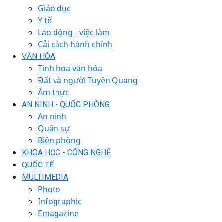
Giáo dục
Y tế
Lao động - việc làm
Cải cách hành chính
VĂN HÓA
Tinh hoa văn hóa
Đất và người Tuyên Quang
Ẩm thực
AN NINH - QUỐC PHÒNG
An ninh
Quân sự
Biên phòng
KHOA HỌC - CÔNG NGHỆ
QUỐC TẾ
MULTIMEDIA
Photo
Infographic
Emagazine