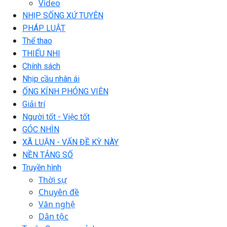
Video
NHỊP SỐNG XỨ TUYÊN
PHÁP LUẬT
Thể thao
THIẾU NHI
Chính sách
Nhịp cầu nhân ái
ỐNG KÍNH PHÓNG VIÊN
Giải trí
Người tốt - Việc tốt
GÓC NHÌN
XÃ LUẬN - VẤN ĐỀ KỲ NÀY
NỀN TẢNG SỐ
Truyền hình
Thời sự
Chuyên đề
Văn nghệ
Dân tộc