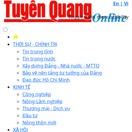
En |
Vi
Toggle main menu visibility
THỜI SỰ - CHÍNH TRỊ
Tin trong tỉnh
Tin trong nước
Xây dựng Đảng - Nhà nước - MTTQ
Bảo vệ nền tảng tư tưởng của Đảng
Đạo đức Hồ Chí Minh
KINH TẾ
Công nghiệp
Nông-Lâm nghiệp
Thương mại - Dịch vụ
Đầu tư
Nông thôn mới
XÃ HỘI