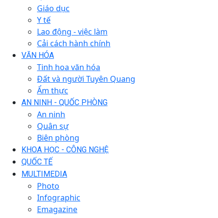
Giáo dục
Y tế
Lao động - việc làm
Cải cách hành chính
VĂN HÓA
Tinh hoa văn hóa
Đất và người Tuyên Quang
Ẩm thực
AN NINH - QUỐC PHÒNG
An ninh
Quân sự
Biên phòng
KHOA HỌC - CÔNG NGHỆ
QUỐC TẾ
MULTIMEDIA
Photo
Infographic
Emagazine