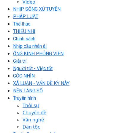
Video
NHỊP SỐNG XỨ TUYÊN
PHÁP LUẬT
Thể thao
THIẾU NHI
Chính sách
Nhịp cầu nhân ái
ỐNG KÍNH PHÓNG VIÊN
Giải trí
Người tốt - Việc tốt
GÓC NHÌN
XÃ LUẬN - VẤN ĐỀ KỲ NÀY
NỀN TẢNG SỐ
Truyền hình
Thời sự
Chuyên đề
Văn nghệ
Dân tộc