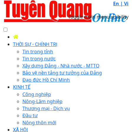
En |
Vi
Toggle main menu visibility
THỜI SỰ - CHÍNH TRỊ
Tin trong tỉnh
Tin trong nước
Xây dựng Đảng - Nhà nước - MTTQ
Bảo vệ nền tảng tư tưởng của Đảng
Đạo đức Hồ Chí Minh
KINH TẾ
Công nghiệp
Nông-Lâm nghiệp
Thương mại - Dịch vụ
Đầu tư
Nông thôn mới
XÃ HỘI