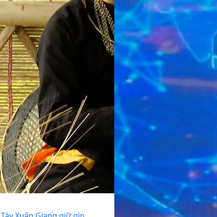
Tày Xuân Giang giữ gìn