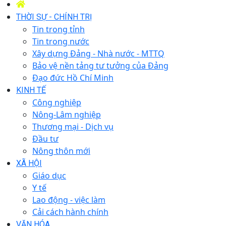
THỜI SỰ - CHÍNH TRỊ
Tin trong tỉnh
Tin trong nước
Xây dựng Đảng - Nhà nước - MTTQ
Bảo vệ nền tảng tư tưởng của Đảng
Đạo đức Hồ Chí Minh
KINH TẾ
Công nghiệp
Nông-Lâm nghiệp
Thương mại - Dịch vụ
Đầu tư
Nông thôn mới
XÃ HỘI
Giáo dục
Y tế
Lao động - việc làm
Cải cách hành chính
VĂN HÓA