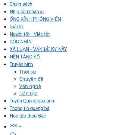
Chính sách
Nhịp cầu nhân ái
ỐNG KÍNH PHÓNG VIÊN
Giải trí
Người tốt - Việc tốt
GÓC NHÌN
XÃ LUẬN - VẤN ĐỀ KỲ NÀY
NỀN TẢNG SỐ
Truyền hình
Thời sự
Chuyên đề
Văn nghệ
Dân tộc
Tuyên Quang qua ảnh
Thông tin quảng bá
Học tập theo Bác