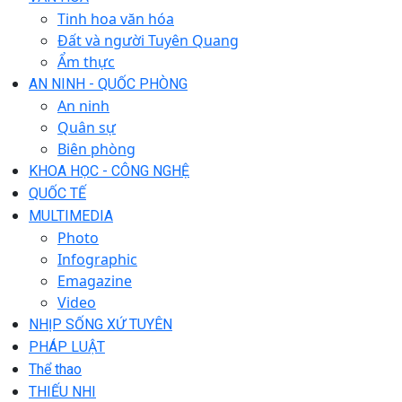
Tinh hoa văn hóa
Đất và người Tuyên Quang
Ẩm thực
AN NINH - QUỐC PHÒNG
An ninh
Quân sự
Biên phòng
KHOA HỌC - CÔNG NGHỆ
QUỐC TẾ
MULTIMEDIA
Photo
Infographic
Emagazine
Video
NHỊP SỐNG XỨ TUYÊN
PHÁP LUẬT
Thể thao
THIẾU NHI