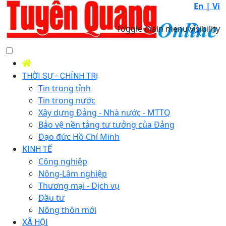
En |
Vi
Toggle main menu visibility
THỜI SỰ - CHÍNH TRỊ
Tin trong tỉnh
Tin trong nước
Xây dựng Đảng - Nhà nước - MTTQ
Bảo vệ nền tảng tư tưởng của Đảng
Đạo đức Hồ Chí Minh
KINH TẾ
Công nghiệp
Nông-Lâm nghiệp
Thương mại - Dịch vụ
Đầu tư
Nông thôn mới
XÃ HỘI