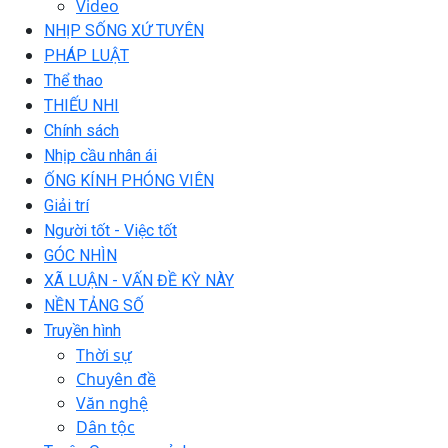
Video
NHỊP SỐNG XỨ TUYÊN
PHÁP LUẬT
Thể thao
THIẾU NHI
Chính sách
Nhịp cầu nhân ái
ỐNG KÍNH PHÓNG VIÊN
Giải trí
Người tốt - Việc tốt
GÓC NHÌN
XÃ LUẬN - VẤN ĐỀ KỲ NÀY
NỀN TẢNG SỐ
Truyền hình
Thời sự
Chuyên đề
Văn nghệ
Dân tộc