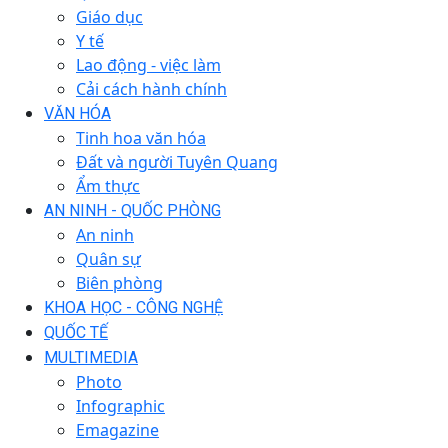
Giáo dục
Y tế
Lao động - việc làm
Cải cách hành chính
VĂN HÓA
Tinh hoa văn hóa
Đất và người Tuyên Quang
Ẩm thực
AN NINH - QUỐC PHÒNG
An ninh
Quân sự
Biên phòng
KHOA HỌC - CÔNG NGHỆ
QUỐC TẾ
MULTIMEDIA
Photo
Infographic
Emagazine