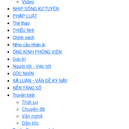
Video
NHỊP SỐNG XỨ TUYÊN
PHÁP LUẬT
Thể thao
THIẾU NHI
Chính sách
Nhịp cầu nhân ái
ỐNG KÍNH PHÓNG VIÊN
Giải trí
Người tốt - Việc tốt
GÓC NHÌN
XÃ LUẬN - VẤN ĐỀ KỲ NÀY
NỀN TẢNG SỐ
Truyền hình
Thời sự
Chuyên đề
Văn nghệ
Dân tộc