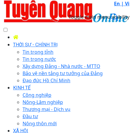
En |
Vi
Toggle main menu visibility
THỜI SỰ - CHÍNH TRỊ
Tin trong tỉnh
Tin trong nước
Xây dựng Đảng - Nhà nước - MTTQ
Bảo vệ nền tảng tư tưởng của Đảng
Đạo đức Hồ Chí Minh
KINH TẾ
Công nghiệp
Nông-Lâm nghiệp
Thương mại - Dịch vụ
Đầu tư
Nông thôn mới
XÃ HỘI