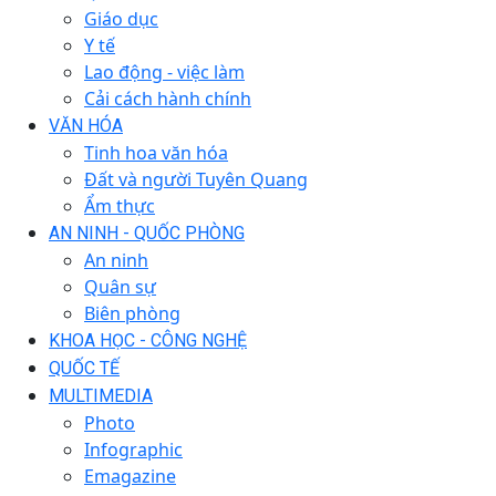
Giáo dục
Y tế
Lao động - việc làm
Cải cách hành chính
VĂN HÓA
Tinh hoa văn hóa
Đất và người Tuyên Quang
Ẩm thực
AN NINH - QUỐC PHÒNG
An ninh
Quân sự
Biên phòng
KHOA HỌC - CÔNG NGHỆ
QUỐC TẾ
MULTIMEDIA
Photo
Infographic
Emagazine