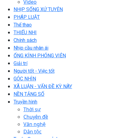
Video
NHỊP SỐNG XỨ TUYÊN
PHÁP LUẬT
Thể thao
THIẾU NHI
Chính sách
Nhịp cầu nhân ái
ỐNG KÍNH PHÓNG VIÊN
Giải trí
Người tốt - Việc tốt
GÓC NHÌN
XÃ LUẬN - VẤN ĐỀ KỲ NÀY
NỀN TẢNG SỐ
Truyền hình
Thời sự
Chuyên đề
Văn nghệ
Dân tộc