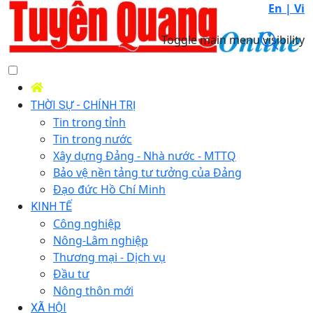
En |
Vi
Toggle main menu visibility
THỜI SỰ - CHÍNH TRỊ
Tin trong tỉnh
Tin trong nước
Xây dựng Đảng - Nhà nước - MTTQ
Bảo vệ nền tảng tư tưởng của Đảng
Đạo đức Hồ Chí Minh
KINH TẾ
Công nghiệp
Nông-Lâm nghiệp
Thương mại - Dịch vụ
Đầu tư
Nông thôn mới
XÃ HỘI