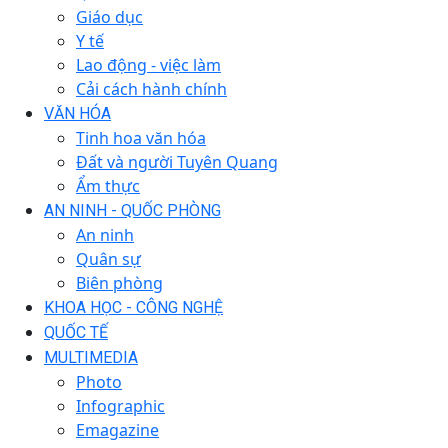
Giáo dục
Y tế
Lao động - việc làm
Cải cách hành chính
VĂN HÓA
Tinh hoa văn hóa
Đất và người Tuyên Quang
Ẩm thực
AN NINH - QUỐC PHÒNG
An ninh
Quân sự
Biên phòng
KHOA HỌC - CÔNG NGHỆ
QUỐC TẾ
MULTIMEDIA
Photo
Infographic
Emagazine