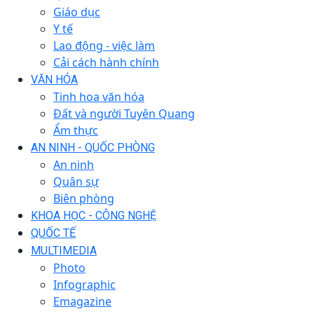
Giáo dục
Y tế
Lao động - việc làm
Cải cách hành chính
VĂN HÓA
Tinh hoa văn hóa
Đất và người Tuyên Quang
Ẩm thực
AN NINH - QUỐC PHÒNG
An ninh
Quân sự
Biên phòng
KHOA HỌC - CÔNG NGHỆ
QUỐC TẾ
MULTIMEDIA
Photo
Infographic
Emagazine