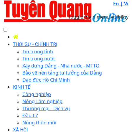
En |
Vi
Toggle main menu visibility
THỜI SỰ - CHÍNH TRỊ
Tin trong tỉnh
Tin trong nước
Xây dựng Đảng - Nhà nước - MTTQ
Bảo vệ nền tảng tư tưởng của Đảng
Đạo đức Hồ Chí Minh
KINH TẾ
Công nghiệp
Nông-Lâm nghiệp
Thương mại - Dịch vụ
Đầu tư
Nông thôn mới
XÃ HỘI