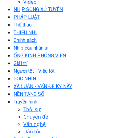
Video
NHỊP SỐNG XỨ TUYÊN
PHÁP LUẬT
Thể thao
THIẾU NHI
Chính sách
Nhịp cầu nhân ái
ỐNG KÍNH PHÓNG VIÊN
Giải trí
Người tốt - Việc tốt
GÓC NHÌN
XÃ LUẬN - VẤN ĐỀ KỲ NÀY
NỀN TẢNG SỐ
Truyền hình
Thời sự
Chuyên đề
Văn nghệ
Dân tộc