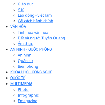
Giáo dục
Y tế
Lao động - việc làm
Cải cách hành chính
VĂN HÓA
Tinh hoa văn hóa
Đất và người Tuyên Quang
Ẩm thực
AN NINH - QUỐC PHÒNG
An ninh
Quân sự
Biên phòng
KHOA HỌC - CÔNG NGHỆ
QUỐC TẾ
MULTIMEDIA
Photo
Infographic
Emagazine