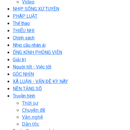
Video
NHỊP SỐNG XỨ TUYÊN
PHÁP LUẬT
Thể thao
THIẾU NHI
Chính sách
Nhịp cầu nhân ái
ỐNG KÍNH PHÓNG VIÊN
Giải trí
Người tốt - Việc tốt
GÓC NHÌN
XÃ LUẬN - VẤN ĐỀ KỲ NÀY
NỀN TẢNG SỐ
Truyền hình
Thời sự
Chuyên đề
Văn nghệ
Dân tộc