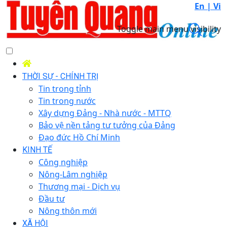
En |
Vi
Toggle main menu visibility
THỜI SỰ - CHÍNH TRỊ
Tin trong tỉnh
Tin trong nước
Xây dựng Đảng - Nhà nước - MTTQ
Bảo vệ nền tảng tư tưởng của Đảng
Đạo đức Hồ Chí Minh
KINH TẾ
Công nghiệp
Nông-Lâm nghiệp
Thương mại - Dịch vụ
Đầu tư
Nông thôn mới
XÃ HỘI