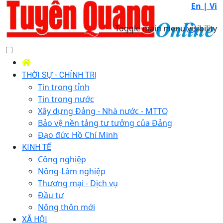
En |
Vi
Toggle main menu visibility
THỜI SỰ - CHÍNH TRỊ
Tin trong tỉnh
Tin trong nước
Xây dựng Đảng - Nhà nước - MTTQ
Bảo vệ nền tảng tư tưởng của Đảng
Đạo đức Hồ Chí Minh
KINH TẾ
Công nghiệp
Nông-Lâm nghiệp
Thương mại - Dịch vụ
Đầu tư
Nông thôn mới
XÃ HỘI