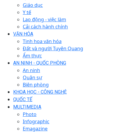
Giáo dục
Y tế
Lao động - việc làm
Cải cách hành chính
VĂN HÓA
Tinh hoa văn hóa
Đất và người Tuyên Quang
Ẩm thực
AN NINH - QUỐC PHÒNG
An ninh
Quân sự
Biên phòng
KHOA HỌC - CÔNG NGHỆ
QUỐC TẾ
MULTIMEDIA
Photo
Infographic
Emagazine