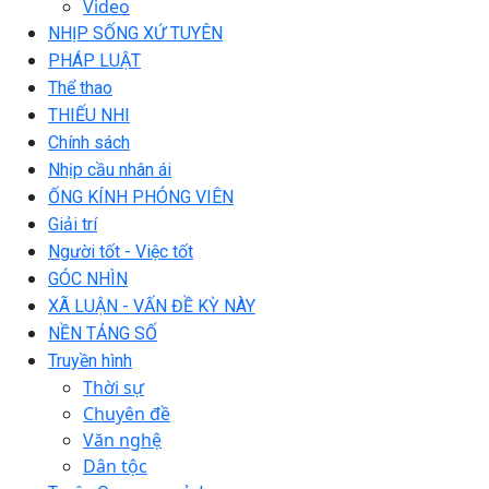
Video
NHỊP SỐNG XỨ TUYÊN
PHÁP LUẬT
Thể thao
THIẾU NHI
Chính sách
Nhịp cầu nhân ái
ỐNG KÍNH PHÓNG VIÊN
Giải trí
Người tốt - Việc tốt
GÓC NHÌN
XÃ LUẬN - VẤN ĐỀ KỲ NÀY
NỀN TẢNG SỐ
Truyền hình
Thời sự
Chuyên đề
Văn nghệ
Dân tộc