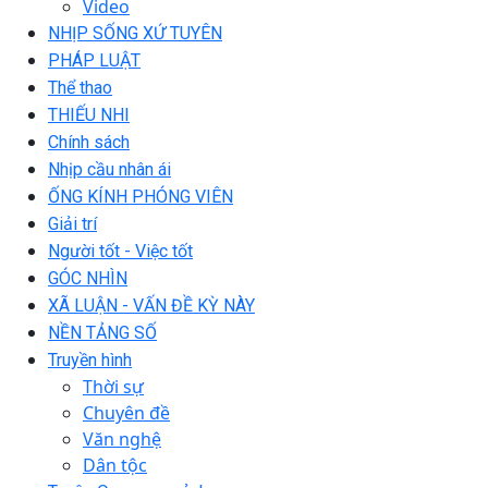
Video
NHỊP SỐNG XỨ TUYÊN
PHÁP LUẬT
Thể thao
THIẾU NHI
Chính sách
Nhịp cầu nhân ái
ỐNG KÍNH PHÓNG VIÊN
Giải trí
Người tốt - Việc tốt
GÓC NHÌN
XÃ LUẬN - VẤN ĐỀ KỲ NÀY
NỀN TẢNG SỐ
Truyền hình
Thời sự
Chuyên đề
Văn nghệ
Dân tộc