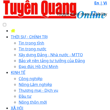
En |
Vi
Toggle main menu visibility
THỜI SỰ - CHÍNH TRỊ
Tin trong tỉnh
Tin trong nước
Xây dựng Đảng - Nhà nước - MTTQ
Bảo vệ nền tảng tư tưởng của Đảng
Đạo đức Hồ Chí Minh
KINH TẾ
Công nghiệp
Nông-Lâm nghiệp
Thương mại - Dịch vụ
Đầu tư
Nông thôn mới
XÃ HỘI