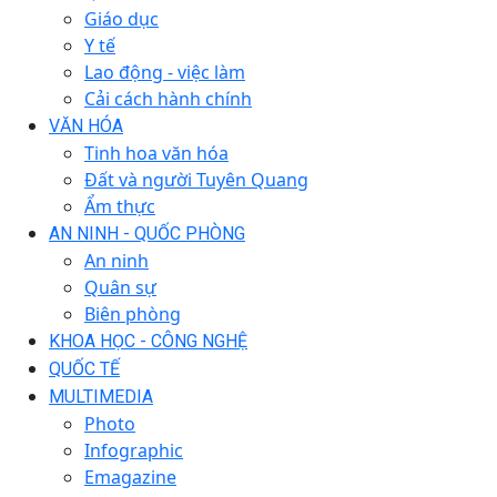
Giáo dục
Y tế
Lao động - việc làm
Cải cách hành chính
VĂN HÓA
Tinh hoa văn hóa
Đất và người Tuyên Quang
Ẩm thực
AN NINH - QUỐC PHÒNG
An ninh
Quân sự
Biên phòng
KHOA HỌC - CÔNG NGHỆ
QUỐC TẾ
MULTIMEDIA
Photo
Infographic
Emagazine