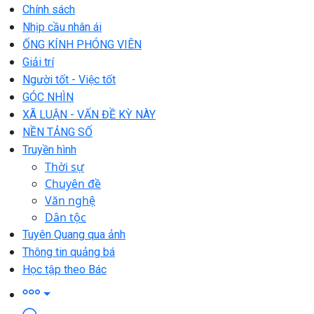
Chính sách
Nhịp cầu nhân ái
ỐNG KÍNH PHÓNG VIÊN
Giải trí
Người tốt - Việc tốt
GÓC NHÌN
XÃ LUẬN - VẤN ĐỀ KỲ NÀY
NỀN TẢNG SỐ
Truyền hình
Thời sự
Chuyên đề
Văn nghệ
Dân tộc
Tuyên Quang qua ảnh
Thông tin quảng bá
Học tập theo Bác