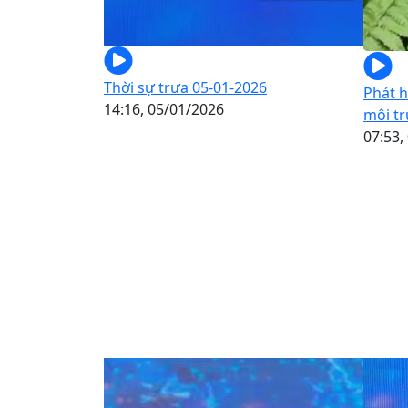
Thời sự trưa 05-01-2026
Phát h
14:16, 05/01/2026
môi t
07:53,