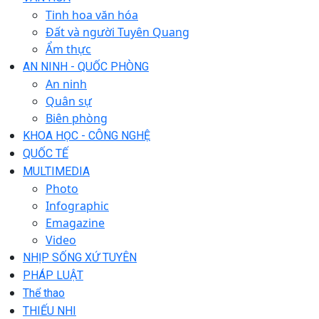
Tinh hoa văn hóa
Đất và người Tuyên Quang
Ẩm thực
AN NINH - QUỐC PHÒNG
An ninh
Quân sự
Biên phòng
KHOA HỌC - CÔNG NGHỆ
QUỐC TẾ
MULTIMEDIA
Photo
Infographic
Emagazine
Video
NHỊP SỐNG XỨ TUYÊN
PHÁP LUẬT
Thể thao
THIẾU NHI