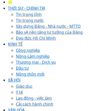
THỜI SỰ - CHÍNH TRỊ
Tin trong tỉnh
Tin trong nước
Xây dựng Đảng - Nhà nước - MTTQ
Bảo vệ nền tảng tư tưởng của Đảng
Đạo đức Hồ Chí Minh
KINH TẾ
Công nghiệp
Nông-Lâm nghiệp
Thương mại - Dịch vụ
Đầu tư
Nông thôn mới
XÃ HỘI
Giáo dục
Y tế
Lao động - việc làm
Cải cách hành chính
VĂN HÓA