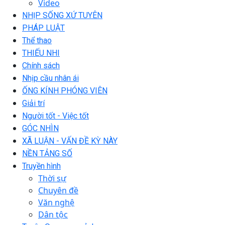
Video
NHỊP SỐNG XỨ TUYÊN
PHÁP LUẬT
Thể thao
THIẾU NHI
Chính sách
Nhịp cầu nhân ái
ỐNG KÍNH PHÓNG VIÊN
Giải trí
Người tốt - Việc tốt
GÓC NHÌN
XÃ LUẬN - VẤN ĐỀ KỲ NÀY
NỀN TẢNG SỐ
Truyền hình
Thời sự
Chuyên đề
Văn nghệ
Dân tộc