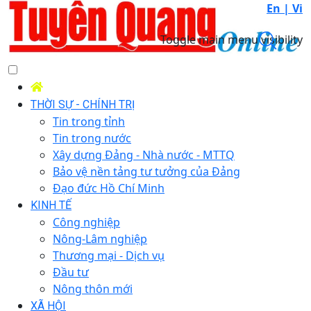
En |
Vi
Toggle main menu visibility
THỜI SỰ - CHÍNH TRỊ
Tin trong tỉnh
Tin trong nước
Xây dựng Đảng - Nhà nước - MTTQ
Bảo vệ nền tảng tư tưởng của Đảng
Đạo đức Hồ Chí Minh
KINH TẾ
Công nghiệp
Nông-Lâm nghiệp
Thương mại - Dịch vụ
Đầu tư
Nông thôn mới
XÃ HỘI