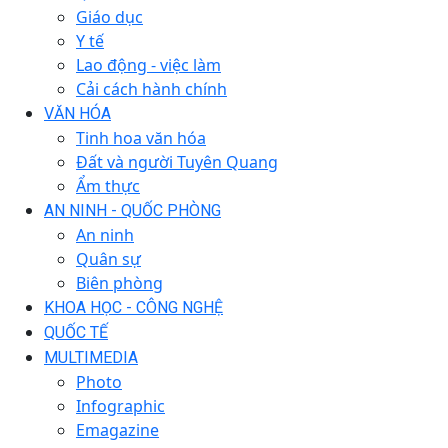
Giáo dục
Y tế
Lao động - việc làm
Cải cách hành chính
VĂN HÓA
Tinh hoa văn hóa
Đất và người Tuyên Quang
Ẩm thực
AN NINH - QUỐC PHÒNG
An ninh
Quân sự
Biên phòng
KHOA HỌC - CÔNG NGHỆ
QUỐC TẾ
MULTIMEDIA
Photo
Infographic
Emagazine