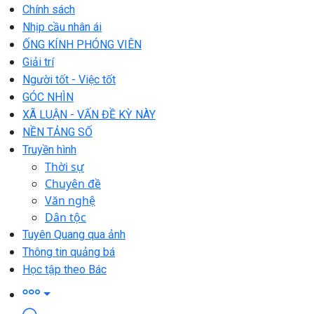
Chính sách
Nhịp cầu nhân ái
ỐNG KÍNH PHÓNG VIÊN
Giải trí
Người tốt - Việc tốt
GÓC NHÌN
XÃ LUẬN - VẤN ĐỀ KỲ NÀY
NỀN TẢNG SỐ
Truyền hình
Thời sự
Chuyên đề
Văn nghệ
Dân tộc
Tuyên Quang qua ảnh
Thông tin quảng bá
Học tập theo Bác