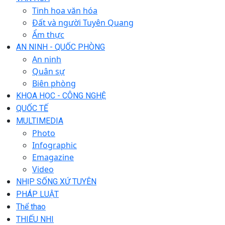
Tinh hoa văn hóa
Đất và người Tuyên Quang
Ẩm thực
AN NINH - QUỐC PHÒNG
An ninh
Quân sự
Biên phòng
KHOA HỌC - CÔNG NGHỆ
QUỐC TẾ
MULTIMEDIA
Photo
Infographic
Emagazine
Video
NHỊP SỐNG XỨ TUYÊN
PHÁP LUẬT
Thể thao
THIẾU NHI