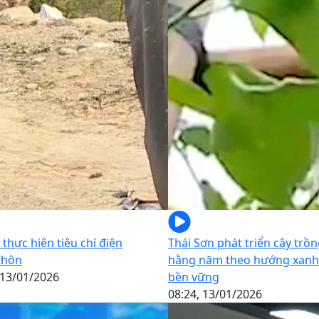
 thực hiện tiêu chí điện
Thái Sơn phát triển cây trồ
thôn
hằng năm theo hướng xanh
 13/01/2026
bền vững
08:24, 13/01/2026