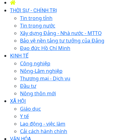
THỜI SỰ - CHÍNH TRỊ
Tin trong tỉnh
Tin trong nước
Xây dựng Đảng - Nhà nước - MTTQ
Bảo vệ nền tảng tư tưởng của Đảng
Đạo đức Hồ Chí Minh
KINH TẾ
Công nghiệp
Nông-Lâm nghiệp
Thương mại - Dịch vụ
Đầu tư
Nông thôn mới
XÃ HỘI
Giáo dục
Y tế
Lao động - việc làm
Cải cách hành chính
VĂN HÓA