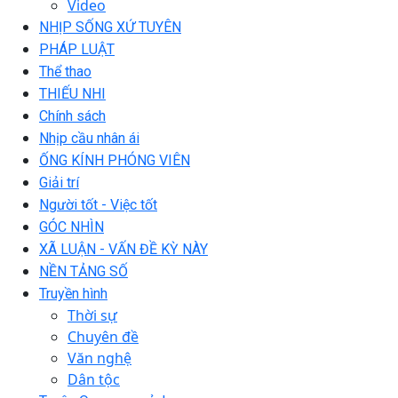
Video
NHỊP SỐNG XỨ TUYÊN
PHÁP LUẬT
Thể thao
THIẾU NHI
Chính sách
Nhịp cầu nhân ái
ỐNG KÍNH PHÓNG VIÊN
Giải trí
Người tốt - Việc tốt
GÓC NHÌN
XÃ LUẬN - VẤN ĐỀ KỲ NÀY
NỀN TẢNG SỐ
Truyền hình
Thời sự
Chuyên đề
Văn nghệ
Dân tộc