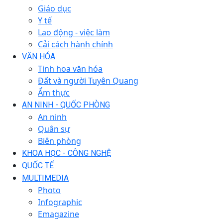
Giáo dục
Y tế
Lao động - việc làm
Cải cách hành chính
VĂN HÓA
Tinh hoa văn hóa
Đất và người Tuyên Quang
Ẩm thực
AN NINH - QUỐC PHÒNG
An ninh
Quân sự
Biên phòng
KHOA HỌC - CÔNG NGHỆ
QUỐC TẾ
MULTIMEDIA
Photo
Infographic
Emagazine