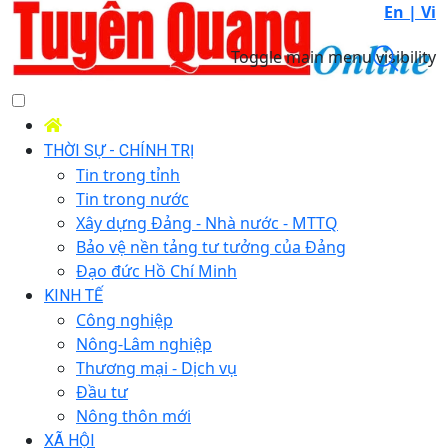
En |
Vi
Toggle main menu visibility
THỜI SỰ - CHÍNH TRỊ
Tin trong tỉnh
Tin trong nước
Xây dựng Đảng - Nhà nước - MTTQ
Bảo vệ nền tảng tư tưởng của Đảng
Đạo đức Hồ Chí Minh
KINH TẾ
Công nghiệp
Nông-Lâm nghiệp
Thương mại - Dịch vụ
Đầu tư
Nông thôn mới
XÃ HỘI