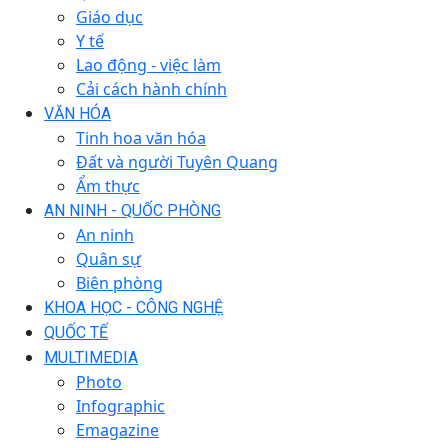
Giáo dục
Y tế
Lao động - việc làm
Cải cách hành chính
VĂN HÓA
Tinh hoa văn hóa
Đất và người Tuyên Quang
Ẩm thực
AN NINH - QUỐC PHÒNG
An ninh
Quân sự
Biên phòng
KHOA HỌC - CÔNG NGHỆ
QUỐC TẾ
MULTIMEDIA
Photo
Infographic
Emagazine