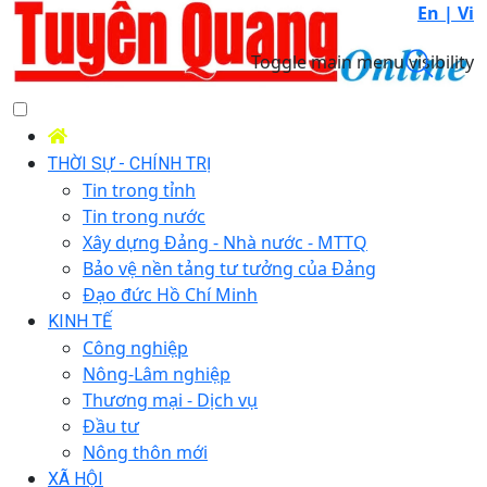
En |
Vi
Toggle main menu visibility
THỜI SỰ - CHÍNH TRỊ
Tin trong tỉnh
Tin trong nước
Xây dựng Đảng - Nhà nước - MTTQ
Bảo vệ nền tảng tư tưởng của Đảng
Đạo đức Hồ Chí Minh
KINH TẾ
Công nghiệp
Nông-Lâm nghiệp
Thương mại - Dịch vụ
Đầu tư
Nông thôn mới
XÃ HỘI