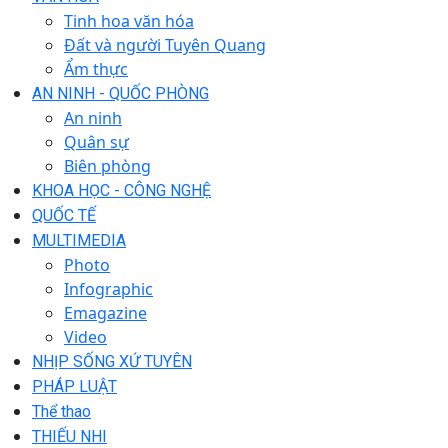
Tinh hoa văn hóa
Đất và người Tuyên Quang
Ẩm thực
AN NINH - QUỐC PHÒNG
An ninh
Quân sự
Biên phòng
KHOA HỌC - CÔNG NGHỆ
QUỐC TẾ
MULTIMEDIA
Photo
Infographic
Emagazine
Video
NHỊP SỐNG XỨ TUYÊN
PHÁP LUẬT
Thể thao
THIẾU NHI