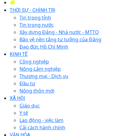
THỜI SỰ - CHÍNH TRỊ
Tin trong tỉnh
Tin trong nước
Xây dựng Đảng - Nhà nước - MTTQ
Bảo vệ nền tảng tư tưởng của Đảng
Đạo đức Hồ Chí Minh
KINH TẾ
Công nghiệp
Nông-Lâm nghiệp
Thương mại - Dịch vụ
Đầu tư
Nông thôn mới
XÃ HỘI
Giáo dục
Y tế
Lao động - việc làm
Cải cách hành chính
VĂN HÓA