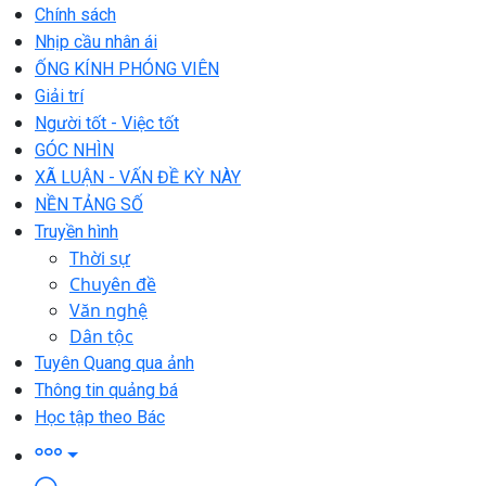
Chính sách
Nhịp cầu nhân ái
ỐNG KÍNH PHÓNG VIÊN
Giải trí
Người tốt - Việc tốt
GÓC NHÌN
XÃ LUẬN - VẤN ĐỀ KỲ NÀY
NỀN TẢNG SỐ
Truyền hình
Thời sự
Chuyên đề
Văn nghệ
Dân tộc
Tuyên Quang qua ảnh
Thông tin quảng bá
Học tập theo Bác