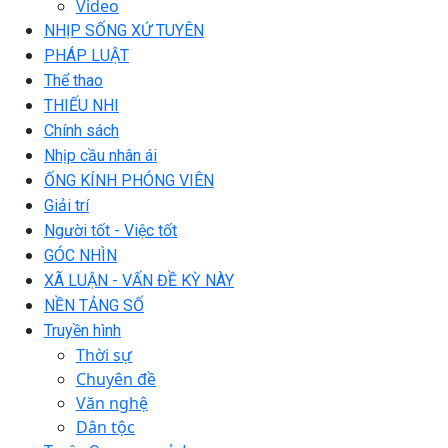
Video
NHỊP SỐNG XỨ TUYÊN
PHÁP LUẬT
Thể thao
THIẾU NHI
Chính sách
Nhịp cầu nhân ái
ỐNG KÍNH PHÓNG VIÊN
Giải trí
Người tốt - Việc tốt
GÓC NHÌN
XÃ LUẬN - VẤN ĐỀ KỲ NÀY
NỀN TẢNG SỐ
Truyền hình
Thời sự
Chuyên đề
Văn nghệ
Dân tộc