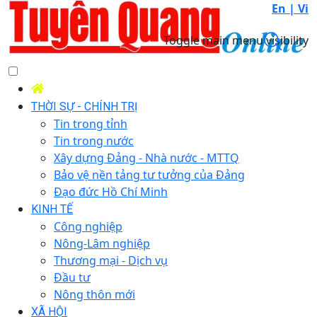
En |
Vi
Toggle main menu visibility
THỜI SỰ - CHÍNH TRỊ
Tin trong tỉnh
Tin trong nước
Xây dựng Đảng - Nhà nước - MTTQ
Bảo vệ nền tảng tư tưởng của Đảng
Đạo đức Hồ Chí Minh
KINH TẾ
Công nghiệp
Nông-Lâm nghiệp
Thương mại - Dịch vụ
Đầu tư
Nông thôn mới
XÃ HỘI