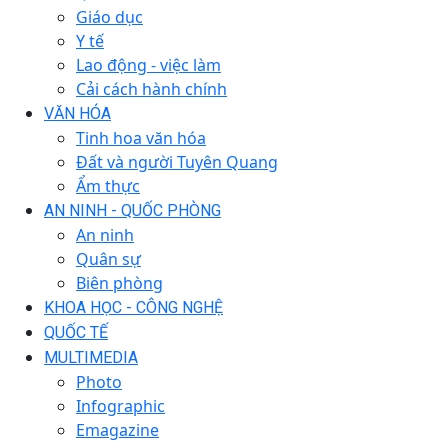
Giáo dục
Y tế
Lao động - việc làm
Cải cách hành chính
VĂN HÓA
Tinh hoa văn hóa
Đất và người Tuyên Quang
Ẩm thực
AN NINH - QUỐC PHÒNG
An ninh
Quân sự
Biên phòng
KHOA HỌC - CÔNG NGHỆ
QUỐC TẾ
MULTIMEDIA
Photo
Infographic
Emagazine