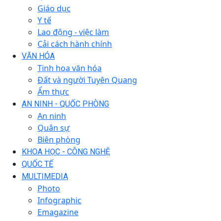
Giáo dục
Y tế
Lao động - việc làm
Cải cách hành chính
VĂN HÓA
Tinh hoa văn hóa
Đất và người Tuyên Quang
Ẩm thực
AN NINH - QUỐC PHÒNG
An ninh
Quân sự
Biên phòng
KHOA HỌC - CÔNG NGHỆ
QUỐC TẾ
MULTIMEDIA
Photo
Infographic
Emagazine