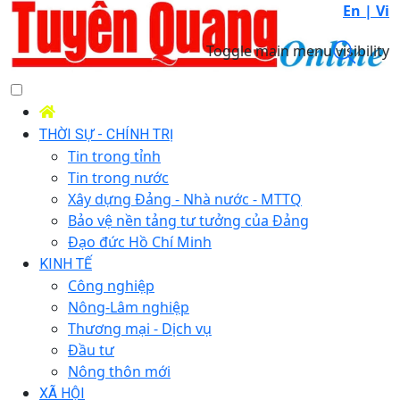
En |
Vi
Toggle main menu visibility
THỜI SỰ - CHÍNH TRỊ
Tin trong tỉnh
Tin trong nước
Xây dựng Đảng - Nhà nước - MTTQ
Bảo vệ nền tảng tư tưởng của Đảng
Đạo đức Hồ Chí Minh
KINH TẾ
Công nghiệp
Nông-Lâm nghiệp
Thương mại - Dịch vụ
Đầu tư
Nông thôn mới
XÃ HỘI