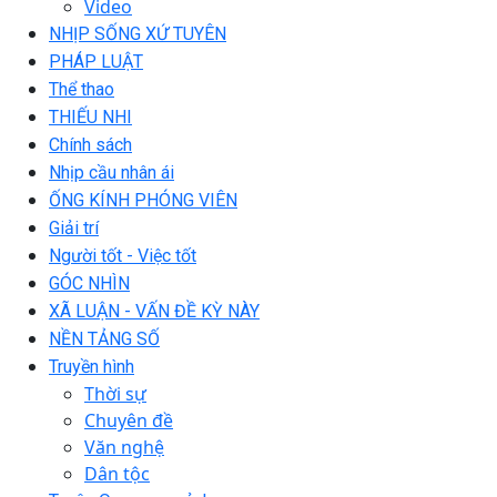
Video
NHỊP SỐNG XỨ TUYÊN
PHÁP LUẬT
Thể thao
THIẾU NHI
Chính sách
Nhịp cầu nhân ái
ỐNG KÍNH PHÓNG VIÊN
Giải trí
Người tốt - Việc tốt
GÓC NHÌN
XÃ LUẬN - VẤN ĐỀ KỲ NÀY
NỀN TẢNG SỐ
Truyền hình
Thời sự
Chuyên đề
Văn nghệ
Dân tộc