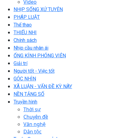
Video
NHỊP SỐNG XỨ TUYÊN
PHÁP LUẬT
Thể thao
THIẾU NHI
Chính sách
Nhịp cầu nhân ái
ỐNG KÍNH PHÓNG VIÊN
Giải trí
Người tốt - Việc tốt
GÓC NHÌN
XÃ LUẬN - VẤN ĐỀ KỲ NÀY
NỀN TẢNG SỐ
Truyền hình
Thời sự
Chuyên đề
Văn nghệ
Dân tộc