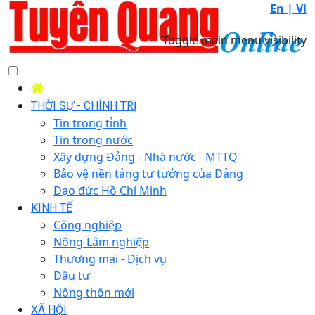
En |
Vi
Toggle main menu visibility
THỜI SỰ - CHÍNH TRỊ
Tin trong tỉnh
Tin trong nước
Xây dựng Đảng - Nhà nước - MTTQ
Bảo vệ nền tảng tư tưởng của Đảng
Đạo đức Hồ Chí Minh
KINH TẾ
Công nghiệp
Nông-Lâm nghiệp
Thương mại - Dịch vụ
Đầu tư
Nông thôn mới
XÃ HỘI