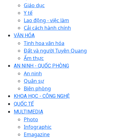
Giáo dục
Y tế
Lao động - việc làm
Cải cách hành chính
VĂN HÓA
Tinh hoa văn hóa
Đất và người Tuyên Quang
Ẩm thực
AN NINH - QUỐC PHÒNG
An ninh
Quân sự
Biên phòng
KHOA HỌC - CÔNG NGHỆ
QUỐC TẾ
MULTIMEDIA
Photo
Infographic
Emagazine