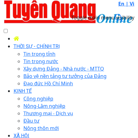
En |
Vi
Toggle main menu visibility
THỜI SỰ - CHÍNH TRỊ
Tin trong tỉnh
Tin trong nước
Xây dựng Đảng - Nhà nước - MTTQ
Bảo vệ nền tảng tư tưởng của Đảng
Đạo đức Hồ Chí Minh
KINH TẾ
Công nghiệp
Nông-Lâm nghiệp
Thương mại - Dịch vụ
Đầu tư
Nông thôn mới
XÃ HỘI