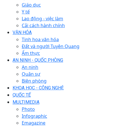
Giáo dục
Y tế
Lao động - việc làm
Cải cách hành chính
VĂN HÓA
Tinh hoa văn hóa
Đất và người Tuyên Quang
Ẩm thực
AN NINH - QUỐC PHÒNG
An ninh
Quân sự
Biên phòng
KHOA HỌC - CÔNG NGHỆ
QUỐC TẾ
MULTIMEDIA
Photo
Infographic
Emagazine