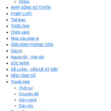
Video
NHỊP SỐNG XỨ TUYÊN
PHÁP LUẬT
Thể thao
THIẾU NHI
Chính sách
Nhịp cầu nhân ái
ỐNG KÍNH PHÓNG VIÊN
Giải trí
Người tốt - Việc tốt
GÓC NHÌN
XÃ LUẬN - VẤN ĐỀ KỲ NÀY
NỀN TẢNG SỐ
Truyền hình
Thời sự
Chuyên đề
Văn nghệ
Dân tộc