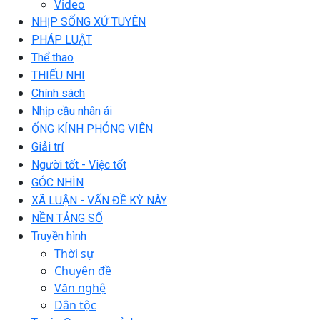
Video
NHỊP SỐNG XỨ TUYÊN
PHÁP LUẬT
Thể thao
THIẾU NHI
Chính sách
Nhịp cầu nhân ái
ỐNG KÍNH PHÓNG VIÊN
Giải trí
Người tốt - Việc tốt
GÓC NHÌN
XÃ LUẬN - VẤN ĐỀ KỲ NÀY
NỀN TẢNG SỐ
Truyền hình
Thời sự
Chuyên đề
Văn nghệ
Dân tộc