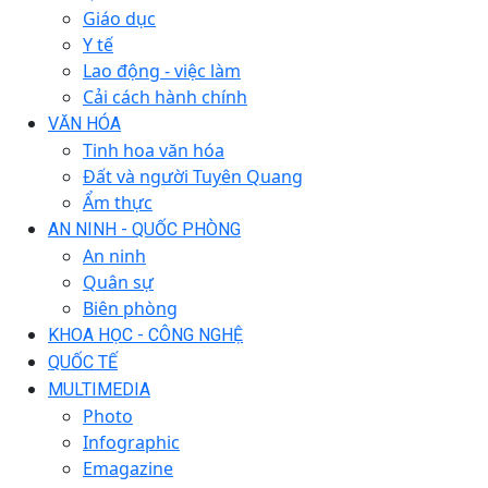
Giáo dục
Y tế
Lao động - việc làm
Cải cách hành chính
VĂN HÓA
Tinh hoa văn hóa
Đất và người Tuyên Quang
Ẩm thực
AN NINH - QUỐC PHÒNG
An ninh
Quân sự
Biên phòng
KHOA HỌC - CÔNG NGHỆ
QUỐC TẾ
MULTIMEDIA
Photo
Infographic
Emagazine