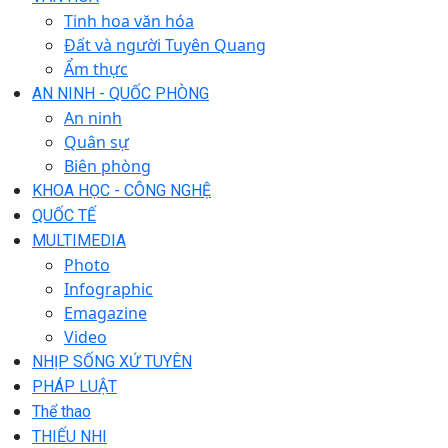
Tinh hoa văn hóa
Đất và người Tuyên Quang
Ẩm thực
AN NINH - QUỐC PHÒNG
An ninh
Quân sự
Biên phòng
KHOA HỌC - CÔNG NGHỆ
QUỐC TẾ
MULTIMEDIA
Photo
Infographic
Emagazine
Video
NHỊP SỐNG XỨ TUYÊN
PHÁP LUẬT
Thể thao
THIẾU NHI