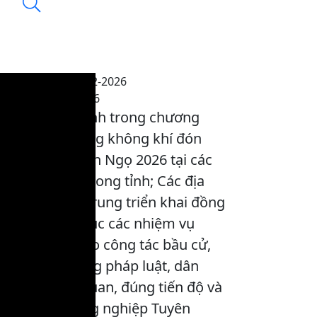
Thời sự trưa 19-2-2026
12:41, 19/02/2026
Nội dung chính trong chương
trình: Rộn ràng không khí đón
xuân mới Bính Ngọ 2026 tại các
địa phương trong tỉnh; Các địa
phương tập trung triển khai đồng
bộ, nghiêm túc các nhiệm vụ
trọng tâm cho công tác bầu cử,
đảm bảo đúng pháp luật, dân
chủ, khách quan, đúng tiến độ và
an toàn; Nông nghiệp Tuyên