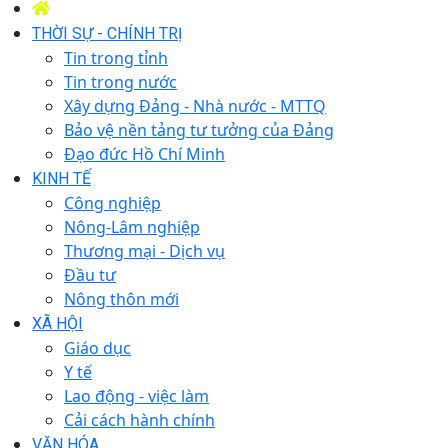
THỜI SỰ - CHÍNH TRỊ
Tin trong tỉnh
Tin trong nước
Xây dựng Đảng - Nhà nước - MTTQ
Bảo vệ nền tảng tư tưởng của Đảng
Đạo đức Hồ Chí Minh
KINH TẾ
Công nghiệp
Nông-Lâm nghiệp
Thương mại - Dịch vụ
Đầu tư
Nông thôn mới
XÃ HỘI
Giáo dục
Y tế
Lao động - việc làm
Cải cách hành chính
VĂN HÓA