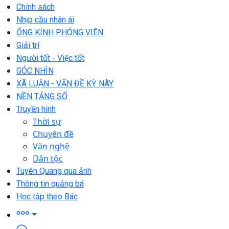
Chính sách
Nhịp cầu nhân ái
ỐNG KÍNH PHÓNG VIÊN
Giải trí
Người tốt - Việc tốt
GÓC NHÌN
XÃ LUẬN - VẤN ĐỀ KỲ NÀY
NỀN TẢNG SỐ
Truyền hình
Thời sự
Chuyên đề
Văn nghệ
Dân tộc
Tuyên Quang qua ảnh
Thông tin quảng bá
Học tập theo Bác