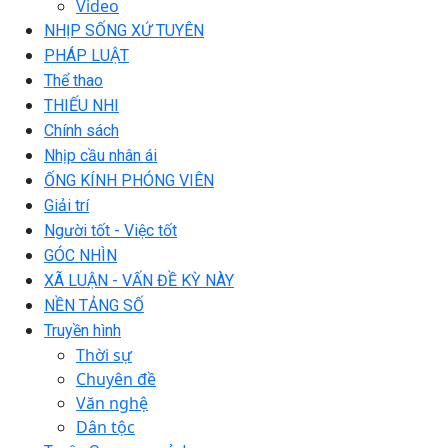
Video
NHỊP SỐNG XỨ TUYÊN
PHÁP LUẬT
Thể thao
THIẾU NHI
Chính sách
Nhịp cầu nhân ái
ỐNG KÍNH PHÓNG VIÊN
Giải trí
Người tốt - Việc tốt
GÓC NHÌN
XÃ LUẬN - VẤN ĐỀ KỲ NÀY
NỀN TẢNG SỐ
Truyền hình
Thời sự
Chuyên đề
Văn nghệ
Dân tộc