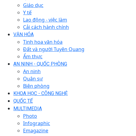
Giáo dục
Y tế
Lao động - việc làm
Cải cách hành chính
VĂN HÓA
Tinh hoa văn hóa
Đất và người Tuyên Quang
Ẩm thực
AN NINH - QUỐC PHÒNG
An ninh
Quân sự
Biên phòng
KHOA HỌC - CÔNG NGHỆ
QUỐC TẾ
MULTIMEDIA
Photo
Infographic
Emagazine