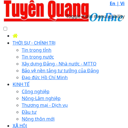
En |
Vi
Toggle main menu visibility
THỜI SỰ - CHÍNH TRỊ
Tin trong tỉnh
Tin trong nước
Xây dựng Đảng - Nhà nước - MTTQ
Bảo vệ nền tảng tư tưởng của Đảng
Đạo đức Hồ Chí Minh
KINH TẾ
Công nghiệp
Nông-Lâm nghiệp
Thương mại - Dịch vụ
Đầu tư
Nông thôn mới
XÃ HỘI