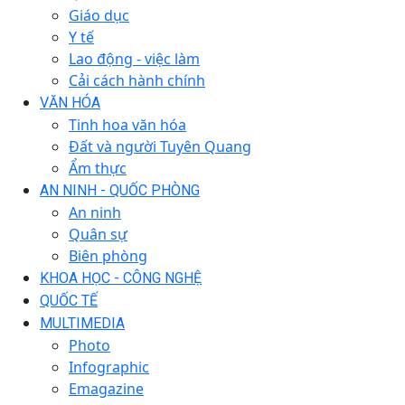
Giáo dục
Y tế
Lao động - việc làm
Cải cách hành chính
VĂN HÓA
Tinh hoa văn hóa
Đất và người Tuyên Quang
Ẩm thực
AN NINH - QUỐC PHÒNG
An ninh
Quân sự
Biên phòng
KHOA HỌC - CÔNG NGHỆ
QUỐC TẾ
MULTIMEDIA
Photo
Infographic
Emagazine