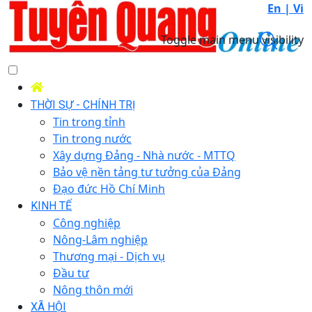
En |
Vi
Toggle main menu visibility
THỜI SỰ - CHÍNH TRỊ
Tin trong tỉnh
Tin trong nước
Xây dựng Đảng - Nhà nước - MTTQ
Bảo vệ nền tảng tư tưởng của Đảng
Đạo đức Hồ Chí Minh
KINH TẾ
Công nghiệp
Nông-Lâm nghiệp
Thương mại - Dịch vụ
Đầu tư
Nông thôn mới
XÃ HỘI