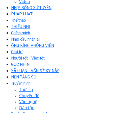
Video
NHỊP SỐNG XỨ TUYÊN
PHÁP LUẬT
Thể thao
THIẾU NHI
Chính sách
Nhịp cầu nhân ái
ỐNG KÍNH PHÓNG VIÊN
Giải trí
Người tốt - Việc tốt
GÓC NHÌN
XÃ LUẬN - VẤN ĐỀ KỲ NÀY
NỀN TẢNG SỐ
Truyền hình
Thời sự
Chuyên đề
Văn nghệ
Dân tộc