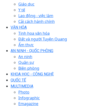
Giáo dục
Y tế
Lao động - việc làm
Cải cách hành chính
VĂN HÓA
Tinh hoa văn hóa
Đất và người Tuyên Quang
Ẩm thực
AN NINH - QUỐC PHÒNG
An ninh
Quân sự
Biên phòng
KHOA HỌC - CÔNG NGHỆ
QUỐC TẾ
MULTIMEDIA
Photo
Infographic
Emagazine