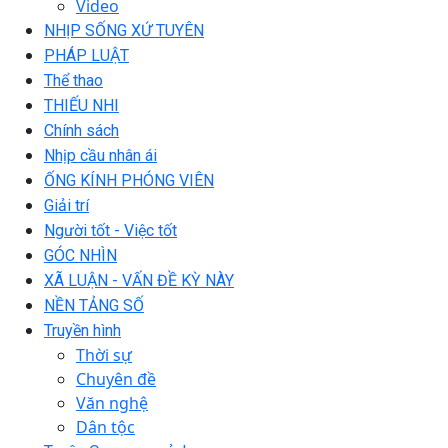
Video
NHỊP SỐNG XỨ TUYÊN
PHÁP LUẬT
Thể thao
THIẾU NHI
Chính sách
Nhịp cầu nhân ái
ỐNG KÍNH PHÓNG VIÊN
Giải trí
Người tốt - Việc tốt
GÓC NHÌN
XÃ LUẬN - VẤN ĐỀ KỲ NÀY
NỀN TẢNG SỐ
Truyền hình
Thời sự
Chuyên đề
Văn nghệ
Dân tộc