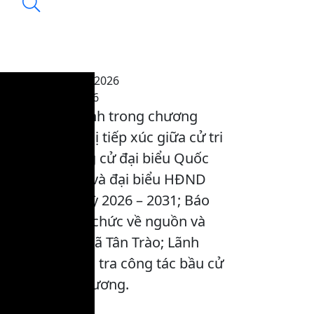
Thời sự trưa 6-3-2026
14:28, 06/03/2026
Nội dung chính trong chương
trình: Hội nghị tiếp xúc giữa cử tri
với người ứng cử đại biểu Quốc
hội khóa XVI và đại biểu HĐND
tỉnh, nhiệm kỳ 2026 – 2031; Báo
Nhân Dân tổ chức về nguồn và
tặng quà tại xã Tân Trào; Lãnh
đạo tỉnh kiểm tra công tác bầu cử
tại các địa phương.