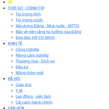
THỜI SỰ - CHÍNH TRỊ
Tin trong tỉnh
Tin trong nước
Xây dựng Đảng - Nhà nước - MTTQ
Bảo vệ nền tảng tư tưởng của Đảng
Đạo đức Hồ Chí Minh
KINH TẾ
Công nghiệp
Nông-Lâm nghiệp
Thương mại - Dịch vụ
Đầu tư
Nông thôn mới
XÃ HỘI
Giáo dục
Y tế
Lao động - việc làm
Cải cách hành chính
VĂN HÓA