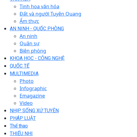
Tinh hoa văn hóa
Đất và người Tuyên Quang
Ẩm thực
AN NINH - QUỐC PHÒNG
An ninh
Quân sự
Biên phòng
KHOA HỌC - CÔNG NGHỆ
QUỐC TẾ
MULTIMEDIA
Photo
Infographic
Emagazine
Video
NHỊP SỐNG XỨ TUYÊN
PHÁP LUẬT
Thể thao
THIẾU NHI