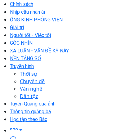
Chính sách
Nhịp cầu nhân ái
ỐNG KÍNH PHÓNG VIÊN
Giải trí
Người tốt - Việc tốt
GÓC NHÌN
XÃ LUẬN - VẤN ĐỀ KỲ NÀY
NỀN TẢNG SỐ
Truyền hình
Thời sự
Chuyên đề
Văn nghệ
Dân tộc
Tuyên Quang qua ảnh
Thông tin quảng bá
Học tập theo Bác