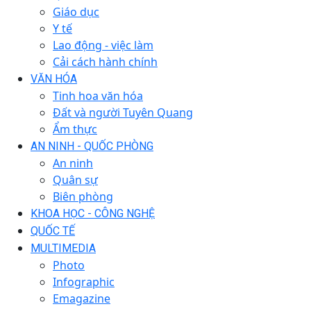
Giáo dục
Y tế
Lao động - việc làm
Cải cách hành chính
VĂN HÓA
Tinh hoa văn hóa
Đất và người Tuyên Quang
Ẩm thực
AN NINH - QUỐC PHÒNG
An ninh
Quân sự
Biên phòng
KHOA HỌC - CÔNG NGHỆ
QUỐC TẾ
MULTIMEDIA
Photo
Infographic
Emagazine