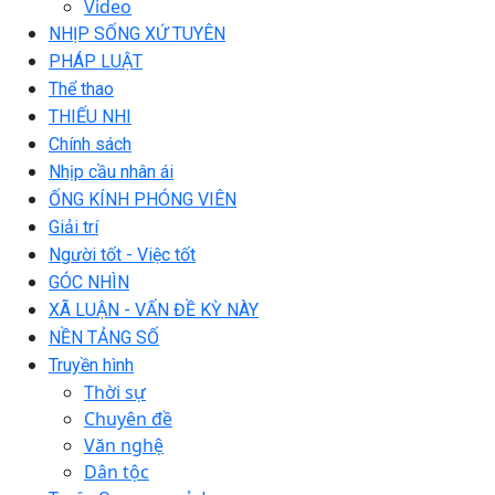
Video
NHỊP SỐNG XỨ TUYÊN
PHÁP LUẬT
Thể thao
THIẾU NHI
Chính sách
Nhịp cầu nhân ái
ỐNG KÍNH PHÓNG VIÊN
Giải trí
Người tốt - Việc tốt
GÓC NHÌN
XÃ LUẬN - VẤN ĐỀ KỲ NÀY
NỀN TẢNG SỐ
Truyền hình
Thời sự
Chuyên đề
Văn nghệ
Dân tộc