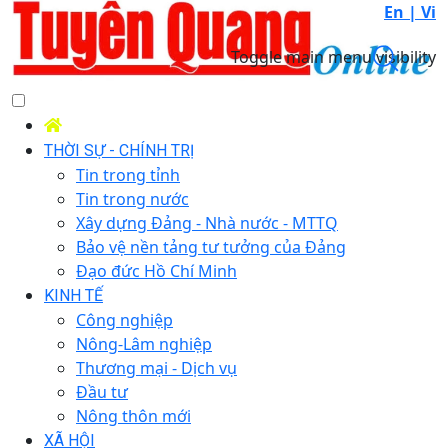
En |
Vi
Toggle main menu visibility
THỜI SỰ - CHÍNH TRỊ
Tin trong tỉnh
Tin trong nước
Xây dựng Đảng - Nhà nước - MTTQ
Bảo vệ nền tảng tư tưởng của Đảng
Đạo đức Hồ Chí Minh
KINH TẾ
Công nghiệp
Nông-Lâm nghiệp
Thương mại - Dịch vụ
Đầu tư
Nông thôn mới
XÃ HỘI