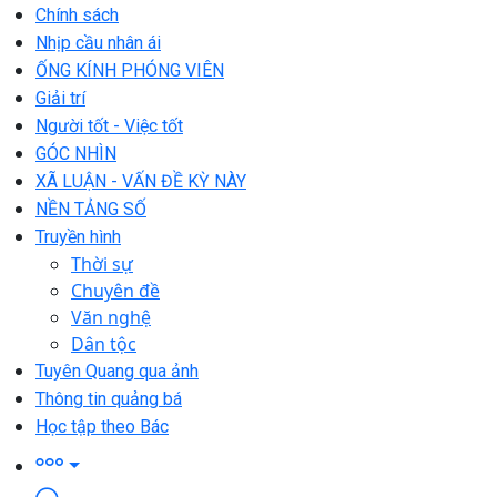
Chính sách
Nhịp cầu nhân ái
ỐNG KÍNH PHÓNG VIÊN
Giải trí
Người tốt - Việc tốt
GÓC NHÌN
XÃ LUẬN - VẤN ĐỀ KỲ NÀY
NỀN TẢNG SỐ
Truyền hình
Thời sự
Chuyên đề
Văn nghệ
Dân tộc
Tuyên Quang qua ảnh
Thông tin quảng bá
Học tập theo Bác