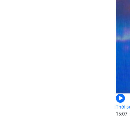
Thời s
15:07,