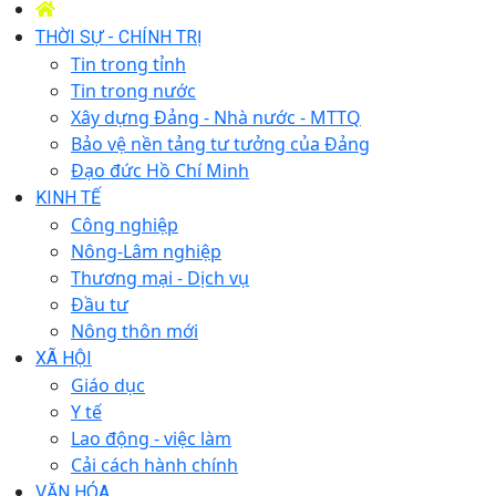
THỜI SỰ - CHÍNH TRỊ
Tin trong tỉnh
Tin trong nước
Xây dựng Đảng - Nhà nước - MTTQ
Bảo vệ nền tảng tư tưởng của Đảng
Đạo đức Hồ Chí Minh
KINH TẾ
Công nghiệp
Nông-Lâm nghiệp
Thương mại - Dịch vụ
Đầu tư
Nông thôn mới
XÃ HỘI
Giáo dục
Y tế
Lao động - việc làm
Cải cách hành chính
VĂN HÓA