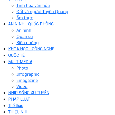
Tinh hoa văn hóa
Đất và người Tuyên Quang
Ẩm thực
AN NINH - QUỐC PHÒNG
An ninh
Quân sự
Biên phòng
KHOA HỌC - CÔNG NGHỆ
QUỐC TẾ
MULTIMEDIA
Photo
Infographic
Emagazine
Video
NHỊP SỐNG XỨ TUYÊN
PHÁP LUẬT
Thể thao
THIẾU NHI