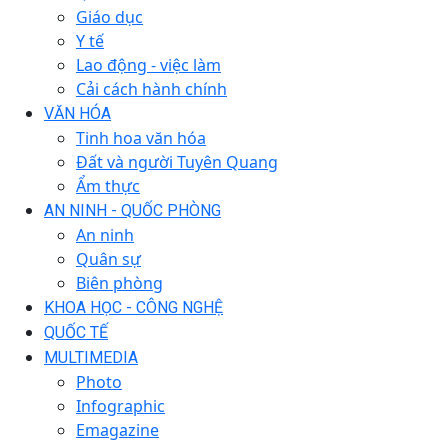
Giáo dục
Y tế
Lao động - việc làm
Cải cách hành chính
VĂN HÓA
Tinh hoa văn hóa
Đất và người Tuyên Quang
Ẩm thực
AN NINH - QUỐC PHÒNG
An ninh
Quân sự
Biên phòng
KHOA HỌC - CÔNG NGHỆ
QUỐC TẾ
MULTIMEDIA
Photo
Infographic
Emagazine