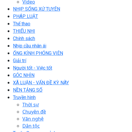
Video
NHỊP SỐNG XỨ TUYÊN
PHÁP LUẬT
Thể thao
THIẾU NHI
Chính sách
Nhịp cầu nhân ái
ỐNG KÍNH PHÓNG VIÊN
Giải trí
Người tốt - Việc tốt
GÓC NHÌN
XÃ LUẬN - VẤN ĐỀ KỲ NÀY
NỀN TẢNG SỐ
Truyền hình
Thời sự
Chuyên đề
Văn nghệ
Dân tộc