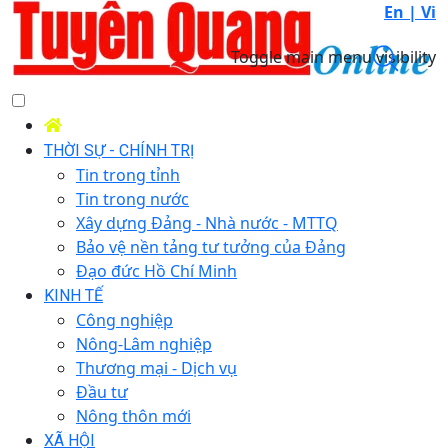
En |
Vi
Toggle main menu visibility
THỜI SỰ - CHÍNH TRỊ
Tin trong tỉnh
Tin trong nước
Xây dựng Đảng - Nhà nước - MTTQ
Bảo vệ nền tảng tư tưởng của Đảng
Đạo đức Hồ Chí Minh
KINH TẾ
Công nghiệp
Nông-Lâm nghiệp
Thương mại - Dịch vụ
Đầu tư
Nông thôn mới
XÃ HỘI