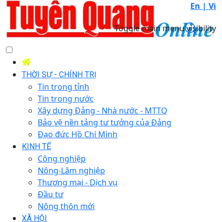
En |
Vi
Toggle main menu visibility
THỜI SỰ - CHÍNH TRỊ
Tin trong tỉnh
Tin trong nước
Xây dựng Đảng - Nhà nước - MTTQ
Bảo vệ nền tảng tư tưởng của Đảng
Đạo đức Hồ Chí Minh
KINH TẾ
Công nghiệp
Nông-Lâm nghiệp
Thương mại - Dịch vụ
Đầu tư
Nông thôn mới
XÃ HỘI