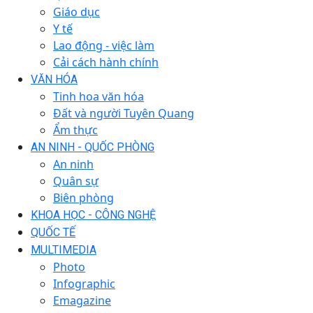
Giáo dục
Y tế
Lao động - việc làm
Cải cách hành chính
VĂN HÓA
Tinh hoa văn hóa
Đất và người Tuyên Quang
Ẩm thực
AN NINH - QUỐC PHÒNG
An ninh
Quân sự
Biên phòng
KHOA HỌC - CÔNG NGHỆ
QUỐC TẾ
MULTIMEDIA
Photo
Infographic
Emagazine