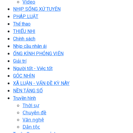
Video
NHỊP SỐNG XỨ TUYÊN
PHÁP LUẬT
Thể thao
THIẾU NHI
Chính sách
Nhịp cầu nhân ái
ỐNG KÍNH PHÓNG VIÊN
Giải trí
Người tốt - Việc tốt
GÓC NHÌN
XÃ LUẬN - VẤN ĐỀ KỲ NÀY
NỀN TẢNG SỐ
Truyền hình
Thời sự
Chuyên đề
Văn nghệ
Dân tộc