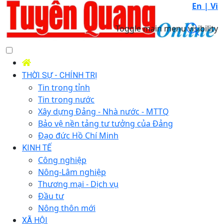
En |
Vi
Toggle main menu visibility
THỜI SỰ - CHÍNH TRỊ
Tin trong tỉnh
Tin trong nước
Xây dựng Đảng - Nhà nước - MTTQ
Bảo vệ nền tảng tư tưởng của Đảng
Đạo đức Hồ Chí Minh
KINH TẾ
Công nghiệp
Nông-Lâm nghiệp
Thương mại - Dịch vụ
Đầu tư
Nông thôn mới
XÃ HỘI