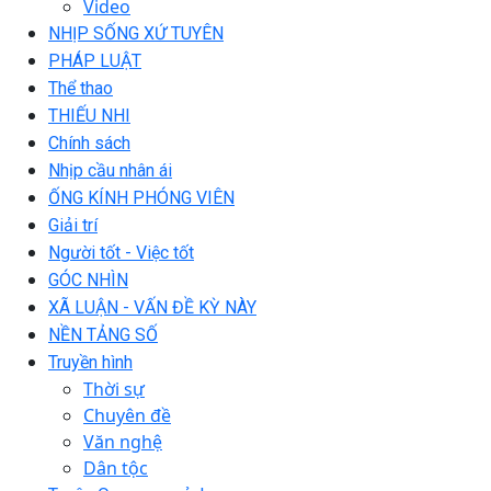
Video
NHỊP SỐNG XỨ TUYÊN
PHÁP LUẬT
Thể thao
THIẾU NHI
Chính sách
Nhịp cầu nhân ái
ỐNG KÍNH PHÓNG VIÊN
Giải trí
Người tốt - Việc tốt
GÓC NHÌN
XÃ LUẬN - VẤN ĐỀ KỲ NÀY
NỀN TẢNG SỐ
Truyền hình
Thời sự
Chuyên đề
Văn nghệ
Dân tộc