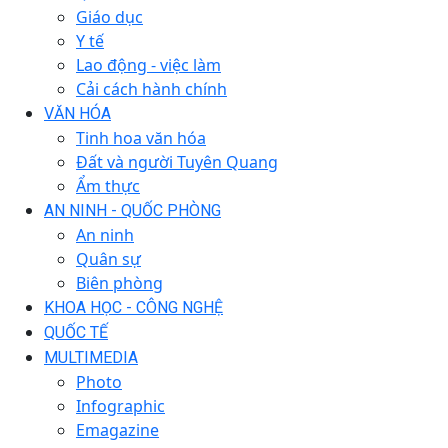
Giáo dục
Y tế
Lao động - việc làm
Cải cách hành chính
VĂN HÓA
Tinh hoa văn hóa
Đất và người Tuyên Quang
Ẩm thực
AN NINH - QUỐC PHÒNG
An ninh
Quân sự
Biên phòng
KHOA HỌC - CÔNG NGHỆ
QUỐC TẾ
MULTIMEDIA
Photo
Infographic
Emagazine